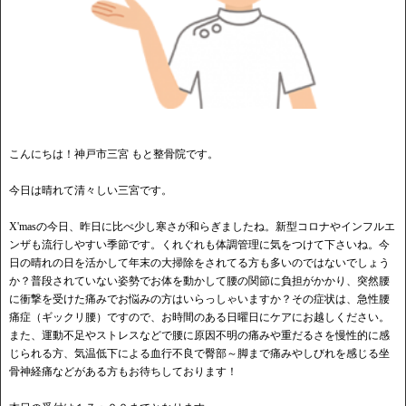
こんにちは！神戸市三宮 もと整骨院です。
今日は晴れて清々しい三宮です。
X'masの今日、昨日に比べ少し寒さが和らぎましたね。新型コロナやインフルエ
ンザも流行しやすい季節です。くれぐれも体調管理に気をつけて下さいね。今
日の晴れの日を活かして年末の大掃除をされてる方も多いのではないでしょう
か？普段されていない姿勢でお体を動かして腰の関節に負担がかかり、突然腰
に衝撃を受けた痛みでお悩みの方はいらっしゃいますか？その症状は、急性腰
痛症（ギックリ腰）ですので、お時間のある日曜日にケアにお越しください。
また、運動不足やストレスなどで腰に原因不明の痛みや重だるさを慢性的に感
じられる方、気温低下による血行不良で臀部～脚まで痛みやしびれを感じる坐
骨神経痛などがある方もお待ちしております！