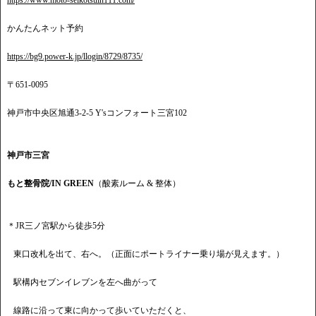
https://www.moto-seikotsuin111.com/
かんたんネット予約
https://bg9.power-k.jp/llogin/8729/8735/
〒651-0095
神戸市中央区旭通3-2-5 Y'sコンフォート三宮102
神戸市三宮
もと整骨院/IN GREEN
（酸素ルーム & 整体）
＊JR三ノ宮駅から徒歩5分
東口改札を出て、右へ。（正面にポートライナー乗り場が見えます。）
駅構内セブンイレブンを左へ曲がって
線路に沿って東に向かって歩いていただくと、