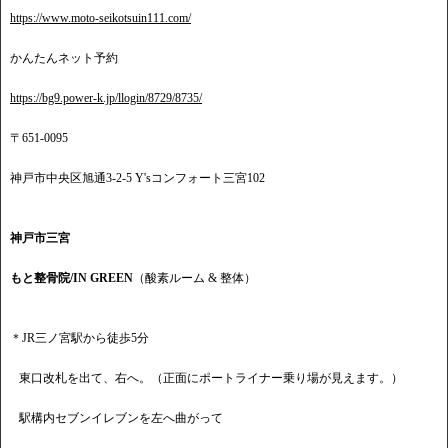
https://www.moto-seikotsuin111.com/
かんたんネット予約
https://bg9.power-k.jp/llogin/8729/8735/
〒651-0095
神戸市中央区旭通3-2-5 Y'sコンフォート三宮102
神戸市三宮
もと整骨院/IN GREEN
（酸素ルーム & 整体）
＊JR三ノ宮駅から徒歩5分
東口改札を出て、右へ。（正面にポートライナー乗り場が見えます。）
駅構内セブンイレブンを左へ曲がって