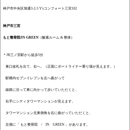
神戸市中央区旭通3-2-5 Y'sコンフォート三宮102
神戸市三宮
もと整骨院/IN GREEN
（酸素ルーム & 整体）
＊JR三ノ宮駅から徒歩5分
東口改札を出て、右へ。（正面にポートライナー乗り場が見えます。）
駅構内セブンイレブンを左へ曲がって
線路に沿って東に向かって歩いていただくと、
右手にシティタワーマンションが見えます。
タワーマンション北東側角を右に曲がっていただくと、
左側に「 もと整骨院 / IN GREEN 」があります。