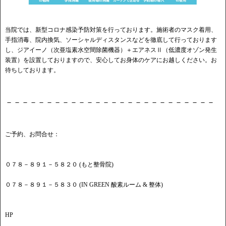
当院では、新型コロナ感染予防対策を行っております。施術者のマスク着用、
手指消毒、院内換気、ソーシャルディスタンスなどを徹底して行っております
し、ジアイーノ（次亜塩素水空間除菌機器）＋エアネスⅡ（低濃度オゾン発生
装置）を設置しておりますので、安心してお身体のケアにお越しください。お
待ちしております。
－－－－－－－－－－－－－－－－－－－－－－－－－－
ご予約、お問合せ：
０７８－８９１－５８２０ (もと整骨院)
０７８－８９１－５８３０ (IN GREEN 酸素ルーム & 整体)
HP