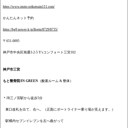
https://www.moto-seikotsuin111.com/
かんたんネット予約
https://bg9.power-k.jp/llogin/8729/8735/
〒651-0095
神戸市中央区旭通3-2-5 Y'sコンフォート三宮102
神戸市三宮
もと整骨院/IN GREEN
（酸素ルーム & 整体）
＊JR三ノ宮駅から徒歩5分
東口改札を出て、右へ。（正面にポートライナー乗り場が見えます。）
駅構内セブンイレブンを左へ曲がって