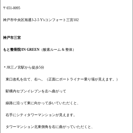
〒651-0095
神戸市中央区旭通3-2-5 Y'sコンフォート三宮102
神戸市三宮
もと整骨院/IN GREEN
（酸素ルーム & 整体）
＊JR三ノ宮駅から徒歩5分
東口改札を出て、右へ。（正面にポートライナー乗り場が見えます。）
駅構内セブンイレブンを左へ曲がって
線路に沿って東に向かって歩いていただくと、
右手にシティタワーマンションが見えます。
タワーマンション北東側角を右に曲がっていただくと、