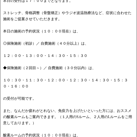
本日の受付は１７：００までとなります。
ストレッチ、骨格調整（骨盤矯正）やラジオ波温熱療法など、症状に合わせた
施術をご提案させていただきます。
本日の施術の予約状況（１０：００現在）は、
◎保険施術（初診）／ 自費施術（４０分以上）は、
１２：００・１３：００・１４：３０・１５：３０
◆保険施術（２回目～）／ 自費施術（３０分以内）は、
１０：３０・１１：３０・１２：００・１２：３０・１４：３０・１５：３
０・１６：００
の受付が可能です。
また、なんだか疲れがとれない、免疫力を上げたいといった方には、おススメ
の酸素ルームもご案内できます。（１人用のSルーム、２人用のLルームをご用
意しております。）
酸素ルームの予約状況（１０：００現在）は、