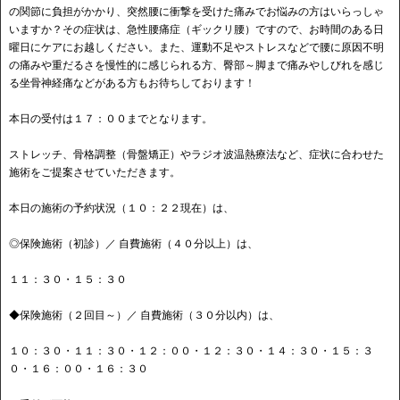
の関節に負担がかかり、突然腰に衝撃を受けた痛みでお悩みの方はいらっしゃ
いますか？その症状は、急性腰痛症（ギックリ腰）ですので、お時間のある日
曜日にケアにお越しください。また、運動不足やストレスなどで腰に原因不明
の痛みや重だるさを慢性的に感じられる方、臀部～脚まで痛みやしびれを感じ
る坐骨神経痛などがある方もお待ちしております！
本日の受付は１７：００までとなります。
ストレッチ、骨格調整（骨盤矯正）やラジオ波温熱療法など、症状に合わせた
施術をご提案させていただきます。
本日の施術の予約状況（１０：２２現在）は、
◎保険施術（初診）／ 自費施術（４０分以上）は、
１１：３０・１５：３０
◆保険施術（２回目～）／ 自費施術（３０分以内）は、
１０：３０・１１：３０・１２：００・１２：３０・１４：３０・１５：３
０・１６：００・１６：３０