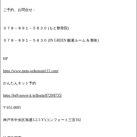
ご予約、お問合せ：
０７８－８９１－５８２０ (もと整骨院)
０７８－８９１－５８３０ (IN GREEN 酸素ルーム & 整体)
HP
https://www.moto-seikotsuin111.com/
かんたんネット予約
https://bg9.power-k.jp/llogin/8729/8735/
〒651-0095
神戸市中央区旭通3-2-5 Y'sコンフォート三宮102