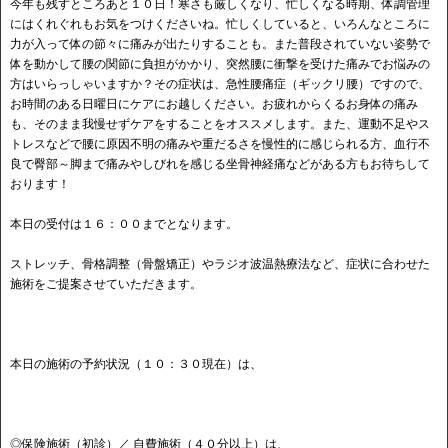
今年も残すところあと１０日！寒さも厳しくなり、忙しくなる時期、体調管理
にはくれぐれもお気をつけくださいね。忙しくしていると、いろんなところに
力が入って体の節々に痛みが出たりすることも。また普段されていない姿勢で
体を動かして腰の関節に負担がかかり、突然腰に衝撃を受けた痛みでお悩みの
方はいらっしゃいますか？その症状は、急性腰痛症（ギックリ腰）ですので、
お時間のある日曜日にケアにお越しください。お疲れからくるお身体の痛み
も、そのまま我慢せずケアをすることをオススメします。また、運動不足やス
トレスなどで腰に原因不明の痛みや重だるさを慢性的に感じられる方、血行不
良で臀部～脚まで痛みやしびれを感じる坐骨神経痛などがある方もお待ちして
おります！
本日の受付は１６：００までとなります。
ストレッチ、骨格調整（骨盤矯正）やラジオ波温熱療法など、症状に合わせた
施術をご提案させていただきます。
本日の施術の予約状況（１０：３０現在）は、
◎保険施術（初診）／ 自費施術（４０分以上）は、