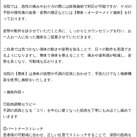
当院では、急性の痛みやおケガの際には保険施術で対応が可能ですが、ケガの
予防や慢性痛の改善・姿勢の矯正などには【整体～オーダーメイド施術】を行
っております。
姿勢や動作を診させていただくと共に、しっかりとカウンセリングを行い、お
一人お一人に合った施術をご提案させていただきます。
ご自身では気づかない身体の動きや姿勢を知ることで、日々の動作を意識でき
るようになりますし、整体で身体を整えることで、痛みや違和感が軽減し、姿
勢も良くなり、可動域も広がります。
当院の【整体】は身体の状態や不調の症状に合わせて、手技だけでなく物療機
器を使用し施術をいたします。
＜施術内容＞
①筋肉調整セラピー
不調の原因となる「コリ」を中心に硬くなった筋肉を丁寧にもみほぐし緩めて
いきます
②パートナーストレッチ
患者様の可動域に合わせ、正しい位置でストレッチすることで、深部の筋肉を