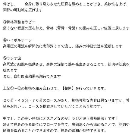
伸ばし、 全身に張り巡らさせた筋膜を緩めることができ、柔軟性を上げ、
関節の可動域を広げます
③骨格調整セラピー
痛くない程度の圧を加え、骨格（背骨・骨盤）の歪みを正しい位置に戻します
④ハイボルテージ
高電圧の電流を瞬間的に患部深くまで流し、痛みの神経伝達を遮断します
⑤ラジオ波
高周波が細胞を振動させ、身体の深部で熱を発生させることで、筋肉や筋膜を
緩めます
また、血行促進効果も期待できます
上記①～⑤の施術を組み合わせて、【整体】を行っていきます。
２０分・４５分・７０分のコースがあり、施術可能な内容は異なりますが、希
望をお伺いし、コースを提案させていただくことも可能です。
中でも、この寒い時期にオススメなのが、ラジオ波（温熱療法）です！
冷えて痛みのある部位にプローブを当て、患部深くから温めることで、筋肉や
筋膜を緩めることができますので、痛みの緩和が期待できます。