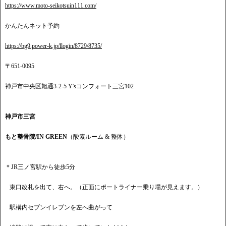
https://www.moto-seikotsuin111.com/
かんたんネット予約
https://bg9.power-k.jp/llogin/8729/8735/
〒651-0095
神戸市中央区旭通3-2-5 Y'sコンフォート三宮102
神戸市三宮
もと整骨院/IN GREEN
（酸素ルーム & 整体）
＊JR三ノ宮駅から徒歩5分
東口改札を出て、右へ。（正面にポートライナー乗り場が見えます。）
駅構内セブンイレブンを左へ曲がって