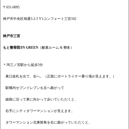
〒651-0095
神戸市中央区旭通3-2-5 Y'sコンフォート三宮102
神戸市三宮
もと整骨院/IN GREEN
（酸素ルーム & 整体）
＊JR三ノ宮駅から徒歩5分
東口改札を出て、右へ。（正面にポートライナー乗り場が見えます。）
駅構内セブンイレブンを左へ曲がって
線路に沿って東に向かって歩いていただくと、
右手にシティタワーマンションが見えます。
タワーマンション北東側角を右に曲がっていただくと、