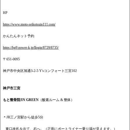
HP
https://www.moto-seikotsuin111.com/
かんたんネット予約
https://bg9.power-k.jp/llogin/8729/8735/
〒651-0095
神戸市中央区旭通3-2-5 Y'sコンフォート三宮102
神戸市三宮
もと整骨院/IN GREEN
（酸素ルーム & 整体）
＊JR三ノ宮駅から徒歩5分
東口改札を出て、右へ。（正面にポートライナー乗り場が見えます。）