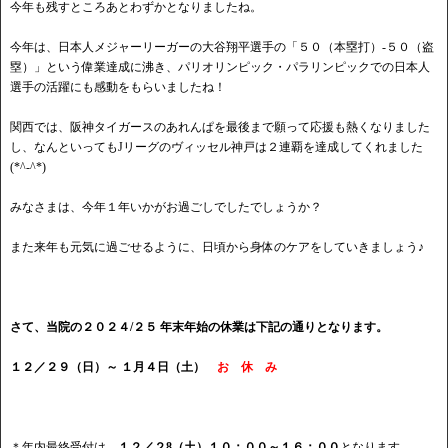
今年も残すところあとわずかとなりましたね。
今年は、日本人メジャーリーガーの大谷翔平選手の「５０（本塁打）-５０（盗
塁）」という偉業達成に沸き、パリオリンピック・パラリンピックでの日本人
選手の活躍にも感動をもらいましたね！
関西では、阪神タイガースのあれんぱを最後まで願って応援も熱くなりました
し、なんといってもJリーグのヴィッセル神戸は２連覇を達成してくれました
(*^-^*)
みなさまは、今年１年いかがお過ごしでしたでしょうか？
また来年も元気に過ごせるように、日頃から身体のケアをしていきましょう♪
さて、当院の２０２４/２５
年末年始の休業は下記の通りとなります。
１２／２９（日）～ １月４日（土）
お 休 み
＊年内最終受付は、
１２／２8（土）１０：００～１６：００
となります。