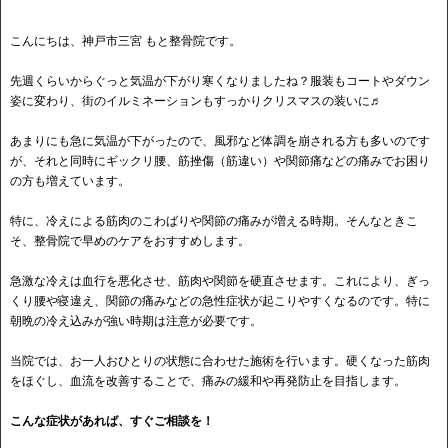
こんにちは、神戸市三宮 もと整骨院です。
先週くらいからぐっと気温が下がり寒くなりましたね？服装もコートやダウン
姿に変わり、街のイルミネーションもすっかりクリスマスの装いに♬
あまりにも急に気温が下がったので、風邪など体調を崩される方も多いのです
が、それと同時にギックリ腰、筋挫傷（筋違い）や関節痛などの痛みでお困り
の方も増えています。
特に、冷えによる筋肉のこわばりや関節の痛みが増える時期。そんなときこ
そ、整骨院で早めのケアをおすすめします。
急激な冷えは血行を悪化させ、筋肉や関節を硬直させます。これにより、ぎっ
くり腰や寝違え、関節の痛みなどの急性症状が起こりやすくなるのです。特に
朝晩の冷え込みが強い時期は注意が必要です。
当院では、お一人おひとりの状態に合わせた施術を行います。硬くなった筋肉
をほぐし、血流を改善することで、痛みの緩和や再発防止を目指します。
こんな症状があれば、すぐご相談を！