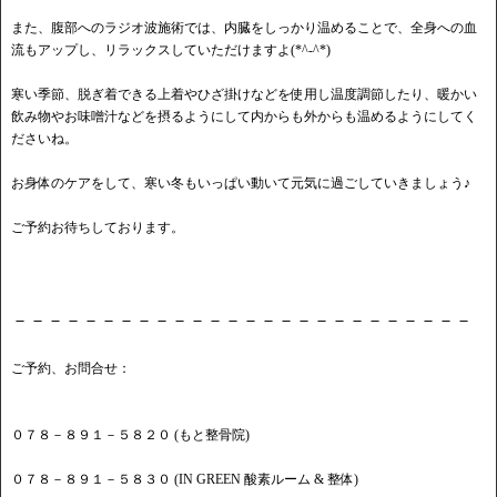
また、腹部へのラジオ波施術では、内臓をしっかり温めることで、全身への血
流もアップし、リラックスしていただけますよ(*^-^*)
寒い季節、脱ぎ着できる上着やひざ掛けなどを使用し温度調節したり、暖かい
飲み物やお味噌汁などを摂るようにして内からも外からも温めるようにしてく
ださいね。
お身体のケアをして、寒い冬もいっぱい動いて元気に過ごしていきましょう♪
ご予約お待ちしております。
－－－－－－－－－－－－－－－－－－－－－－－－－－
ご予約、お問合せ：
０７８－８９１－５８２０ (もと整骨院)
０７８－８９１－５８３０ (IN GREEN 酸素ルーム & 整体)