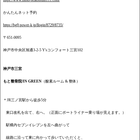
https://www.moto-seikotsuin111.com/
かんたんネット予約
https://bg9.power-k.jp/llogin/8729/8735/
〒651-0095
神戸市中央区旭通3-2-5 Y'sコンフォート三宮102
神戸市三宮
もと整骨院/IN GREEN
（酸素ルーム & 整体）
＊JR三ノ宮駅から徒歩5分
東口改札を出て、右へ。（正面にポートライナー乗り場が見えます。）
駅構内セブンイレブンを左へ曲がって
線路に沿って東に向かって歩いていただくと、