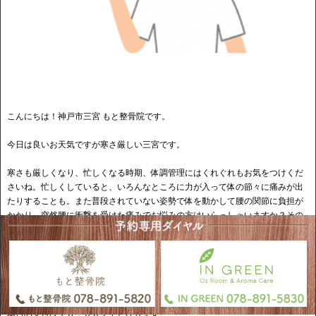
こんにちは！神戸市三宮 もと整骨院です。
今日は良いお天気ですが寒さ厳しい三宮です。
寒さも厳しくなり、忙しくなる時期、体調管理にはくれぐれもお気をつけくだ
さいね。忙しくしていると、いろんなところに力が入って体の節々に痛みが出
たりすることも。また普段されていない姿勢で体を動かして腰の関節に負担が
かかり、突然腰に衝撃を受けた痛みでお悩みの方はいらっしゃいますか？その
症状は、急性腰痛症（ギックリ腰）ですので、お時間のある日曜日にケアにお
越しください。お疲れからくるお身体の痛みも、そのまま我慢せずケアをする
ことをオススメします。また、運動不足やストレスなどで腰に原因不明の痛み
や重だるさを慢性的に感じられる方、血行不良で臀部～脚まで痛みやしびれを
感じる坐骨神経痛などがある方もお待ちしております！
本日の受付は１６：００までとなります。