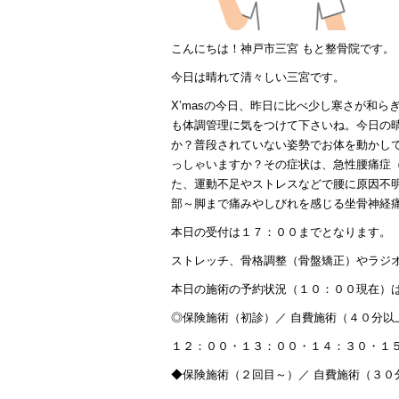
こんにちは！神戸市三宮 もと整骨院です。
今日は晴れて清々しい三宮です。
X’masの今日、昨日に比べ少し寒さが和
も体調管理に気をつけて下さいね。今日の
か？普段されていない姿勢でお体を動かし
っしゃいますか？その症状は、急性腰痛症
た、運動不足やストレスなどで腰に原因不
部～脚まで痛みやしびれを感じる坐骨神経
本日の受付は１７：００までとなります。
ストレッチ、骨格調整（骨盤矯正）やラジ
本日の施術の予約状況（１０：００現在）
◎保険施術（初診）／ 自費施術（４０分以
１２：００・１３：００・１４：３０・１
◆保険施術（２回目～）／ 自費施術（３０