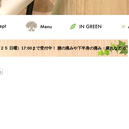
/２５ 日曜）17:00まで受付中！ 腰の痛みや下半身の痛み・痺れなどで