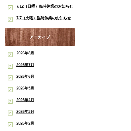
酸素ルーム・酸素カプセルで競技
早く治したい学生アスリートへ｜
7/12（日曜）臨時休業のお知らせ
ポート
復帰をサポート【後編】：もと整
酸素ルーム・酸素カプセルで競技
【神戸市三宮 もと整骨院】
7/7（火曜）臨時休業のお知らせ
骨院
復帰をサポート【前編】：もと整
【神戸市三宮 もと整骨院】
骨院
アーカイブ
2026年8月
2026年7月
2026年6月
2026年5月
2026年4月
2026年3月
2026年2月