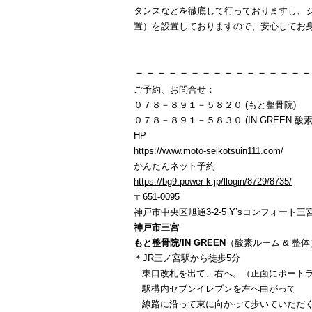
タンスなどを徹底して行っておりますし、
置）を設置しておりますので、安心してお
－－－－－－－－－－－－－－－－
ご予約、お問合せ：
０７８－８９１－５８２０ (もと整骨院)
０７８－８９１－５８３０ (IN GREEN 酸素
HP
https://www.moto-seikotsuin111.com/
かんたんネット予約
https://bg9.power-k.jp/llogin/8729/8735/
〒651-0095
神戸市中央区旭通3-2-5 Y’sコンフォート三宮
神戸市三宮
もと整骨院/IN GREEN
（酸素ルーム & 整体
＊JR三ノ宮駅から徒歩5分
東口改札を出て、右へ。（正面にポートラ
駅構内セブンイレブンを左へ曲がって
線路に沿って東に向かって歩いていただ