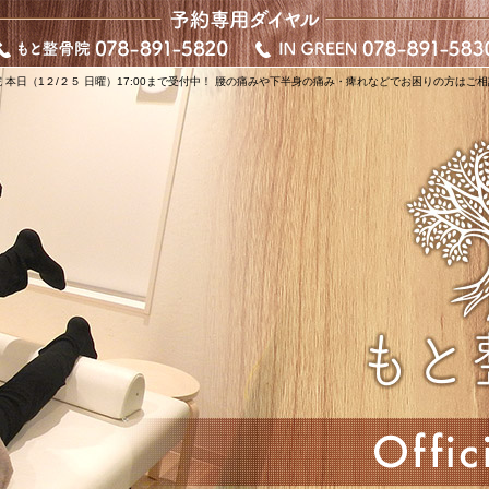
 本日（1２/２５ 日曜）17:00まで受付中！ 腰の痛みや下半身の痛み・痺れなどでお困りの方はご