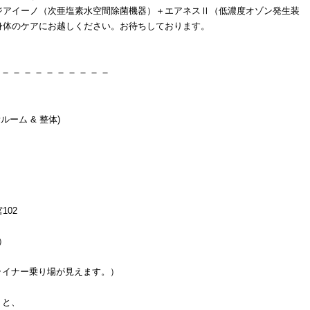
ジアイーノ（次亜塩素水空間除菌機器）＋エアネスⅡ（低濃度オゾン発生装
身体のケアにお越しください。お待ちしております。
－－－－－－－－－－
ルーム & 整体)
102
）
イナー乗り場が見えます。）
くと、