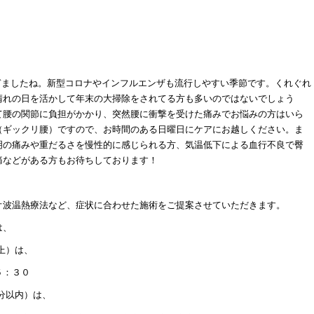
らぎましたね。新型コロナやインフルエンザも流行しやすい季節です。くれぐれ
晴れの日を活かして年末の大掃除をされてる方も多いのではないでしょう
て腰の関節に負担がかかり、突然腰に衝撃を受けた痛みでお悩みの方はいら
（ギックリ腰）ですので、お時間のある日曜日にケアにお越しください。ま
明の痛みや重だるさを慢性的に感じられる方、気温低下による血行不良で臀
痛などがある方もお待ちしております！
オ波温熱療法など、症状に合わせた施術をご提案させていただきます。
は、
上）は、
５：３０
分以内）は、