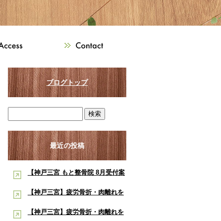
ブログトップ
最近の投稿
【神戸三宮 もと整骨院 8月受付案
内】8月は熱中症・交通事故・ス
【神戸三宮】疲労骨折・肉離れを
ポーツ障害に注意！酸素ルーム・
早く治したい学生アスリートへ｜
【神戸三宮】疲労骨折・肉離れを
酸素カプセルで夏の疲労回復をサ