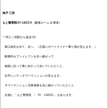
神戸 三宮
もと整骨院/IN GREEN
（酸素ルーム & 整体）
＊JR三ノ宮駅から徒歩5分
東口改札を出て、右へ。（正面にポートライナー乗り場が見えます。）
駅構内セブンイレブンを左へ曲がって
線路に沿って東に向かって歩いていただくと、
右手にシティタワーマンションが見えます。
タワーマンション北東側角を右に曲がっていただくと、
左側に「 もと整骨院 / IN GREEN 」があります。