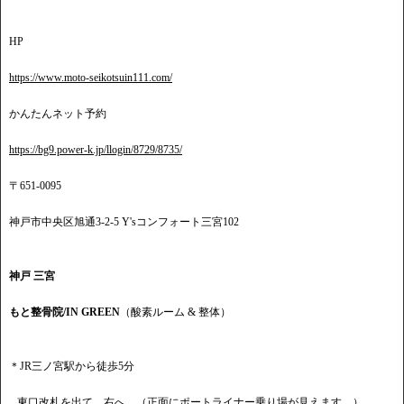
HP
https://www.moto-seikotsuin111.com/
かんたんネット予約
https://bg9.power-k.jp/llogin/8729/8735/
〒651-0095
神戸市中央区旭通3-2-5 Y'sコンフォート三宮102
神戸 三宮
もと整骨院/IN GREEN
（酸素ルーム & 整体）
＊JR三ノ宮駅から徒歩5分
東口改札を出て、右へ。（正面にポートライナー乗り場が見えます。）