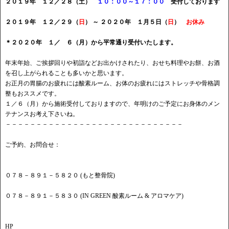
２０１９年 １２／２８（土）
１０：００～１７：００
受付しております
２０１９年
１２／２９（
日
） ～ ２０２０年 １月５日（
日
）
お休み
＊２０２０年 １／ ６（月）から平常通り受付いたします。
年末年始、ご挨拶回りや初詣などお出かけされたり、おせち料理やお餅、お酒
を召し上がられることも多いかと思います。
お正月の胃腸のお疲れには酸素ルーム、お体のお疲れにはストレッチや骨格調
整もおススメです。
１／６（月）から施術受付しておりますので、年明けのご予定にお身体のメン
テナンスお考え下さいね。
－－－－－－－－－－－－－－－－－－－－－－－－－－－－－
ご予約、お問合せ：
０７８－８９１－５８２０ (もと整骨院)
０７８－８９１－５８３０ (IN GREEN 酸素ルーム & アロマケア)
HP