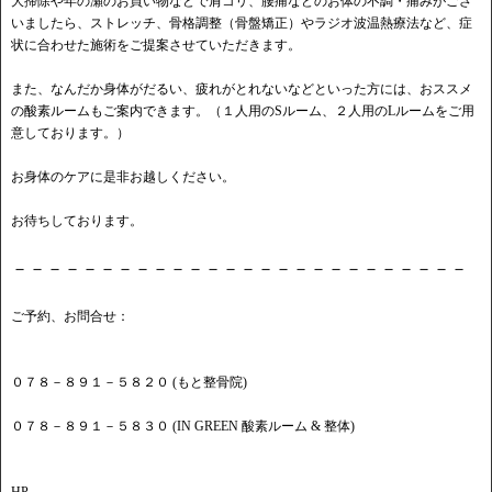
大掃除や年の瀬のお買い物などで肩コリ、腰痛などのお体の不調・痛みがござ
いましたら、ストレッチ、骨格調整（骨盤矯正）やラジオ波温熱療法など、症
状に合わせた施術をご提案させていただきます。
また、なんだか身体がだるい、疲れがとれないなどといった方には、おススメ
の酸素ルームもご案内できます。（１人用のSルーム、２人用のLルームをご用
意しております。）
お身体のケアに是非お越しください。
お待ちしております。
－－－－－－－－－－－－－－－－－－－－－－－－－－
ご予約、お問合せ：
０７８－８９１－５８２０ (もと整骨院)
０７８－８９１－５８３０ (IN GREEN 酸素ルーム & 整体)