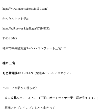
https://www.moto-seikotsuin111.com/
かんたんネット予約
https://bg9.power-k.jp/llogin/8729/8735/
〒651-0095
神戸市中央区旭通3-2-5 Y'sコンフォート三宮102
神戸 三宮
もと整骨院/IN GREEN
（酸素ルーム & アロマケア）
＊JR三ノ宮駅から徒歩5分
東口改札を出て、右へ。（正面にポートライナー乗り場が見えます。）
駅構内セブンイレブンを左へ曲がって