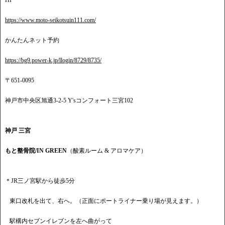
HP
https://www.moto-seikotsuin111.com/
かんたんネット予約
https://bg9.power-k.jp/llogin/8729/8735/
〒651-0095
神戸市中央区旭通3-2-5 Y'sコンフォート三宮102
神戸 三宮
もと整骨院/IN GREEN
（酸素ルーム & アロマケア）
＊JR三ノ宮駅から徒歩5分
東口改札を出て、右へ。（正面にポートライナー乗り場が見えます。）
駅構内セブンイレブンを左へ曲がって