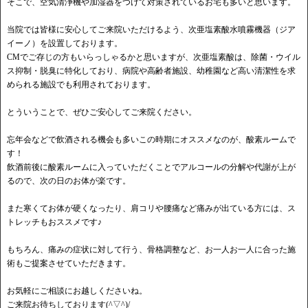
そこで、空気清浄機や加湿器をつけて対策されているお宅も多いと思います。
当院では皆様に安心してご来院いただけるよう、次亜塩素酸水噴霧機器（ジア
イーノ）を設置しております。
CMでご存じの方もいらっしゃるかと思いますが、次亜塩素酸は、除菌・ウイル
ス抑制・脱臭に特化しており、病院や高齢者施設、幼稚園など高い清潔性を求
められる施設でも利用されております。
とういうことで、ぜひご安心してご来院ください。
忘年会などで飲酒される機会も多いこの時期にオススメなのが、酸素ルームで
す！
飲酒前後に酸素ルームに入っていただくことでアルコールの分解や代謝が上が
るので、次の日のお体が楽です。
また寒くてお体が硬くなったり、肩コリや腰痛など痛みが出ている方には、ス
トレッチもおススメです♪
もちろん、痛みの症状に対して行う、骨格調整など、お一人お一人に合った施
術もご提案させていただきます。
お気軽にご相談にお越しくださいね。
ご来院お待ちしております(^▽^)/