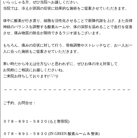
いらっしゃる方、ぜひ当院へお越しください。
当院では、冷えが原因の症状に効果的な施術をご提案させていただきます。
体中に酸素が行き渡り、細胞を活性化させることで新陳代謝を上げ、また自律
神経のバランスを調整する酸素ルームや、体の深部を温めることで血行を促進
させ、痛み物質の除去が期待できるラジオ波もございます。
もちろん、痛みの症状に対して行う、骨格調整やストレッチなど、お一人お一
人に合った施術もご提案させていただきます。
寒い時だから冷えは仕方ないと思われずに、ぜひお体の冷え対策して
お気軽にご相談にお越しくださいね。
ご来院お待ちしております(^▽^)/
－－－－－－－－－－－－－－－－－－－－－－－－－－
ご予約、お問合せ：
０７８－８９１－５８２０ (もと整骨院)
０７８－８９１－５８３０ (IN GREEN 酸素ルーム & 整体)