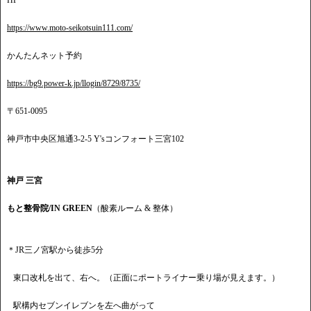
HP
https://www.moto-seikotsuin111.com/
かんたんネット予約
https://bg9.power-k.jp/llogin/8729/8735/
〒651-0095
神戸市中央区旭通3-2-5 Y'sコンフォート三宮102
神戸 三宮
もと整骨院/IN GREEN
（酸素ルーム & 整体）
＊JR三ノ宮駅から徒歩5分
東口改札を出て、右へ。（正面にポートライナー乗り場が見えます。）
駅構内セブンイレブンを左へ曲がって