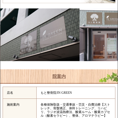
院案内
店名
もと整骨院/IN GREEN
施術案内
各種保険取扱・交通事故・労災・自費治療【スト
レッチ、骨盤矯正、体幹トレーニング、リハビ
リ、ラジオ波温熱療法、酸素ルーム・酸素カプセ
ル（酸素セラピー）、整体、アロマテラピー】