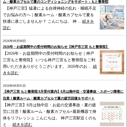
ム・酸素カプセルで夏のコンディショニングをサポート：もと整骨院
【神戸三宮】猛暑による自律神経の乱れ・睡眠不足
でお悩みの方へ｜酸素ルーム・酸素カプセルで夏を
快適に過ごしませんか？ こんにちは。 神 ...
続きを
読む
2026年08月08日
2026年・お盆期間中の受付時間のお知らせ【神戸市三宮 もと整骨院】
【2026年・お盆期間中の受付時間のお知らせ｜神戸
三宮もと整骨院】 いつも神戸三宮もと整骨院をご利
用いただきありがとうございます。 2026年のお ...
続
きを読む
2026年08月01日
【神戸三宮 もと整骨院 8月受付案内】8月は熱中症・交通事故・スポーツ障害に
注意！酸素ルーム・酸素カプセルで夏の疲労回復をサポート
【神戸三宮】8月は熱中症・お盆の交通事故・夏の疲
労に注意！酸素ルーム・酸素カプセル×最新機器で身
体をリフレッシュ こんにちは。 神戸三宮駅近くのも
と ...
続きを読む