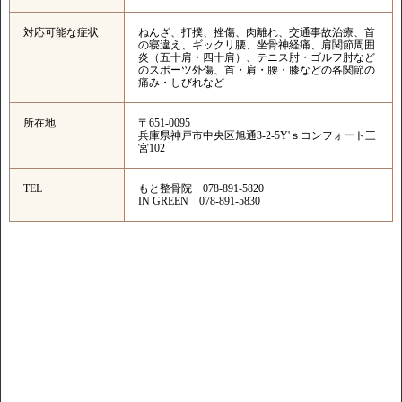
対応可能な症状
ねんざ、打撲、挫傷、肉離れ、交通事故治療、首
の寝違え、ギックリ腰、坐骨神経痛、肩関節周囲
炎（五十肩・四十肩）、テニス肘・ゴルフ肘など
のスポーツ外傷、首・肩・腰・膝などの各関節の
痛み・しびれなど
所在地
〒651-0095
兵庫県神戸市中央区旭通3-2-5Y'ｓコンフォート三
宮102
TEL
もと整骨院 078-891-5820
IN GREEN 078-891-5830