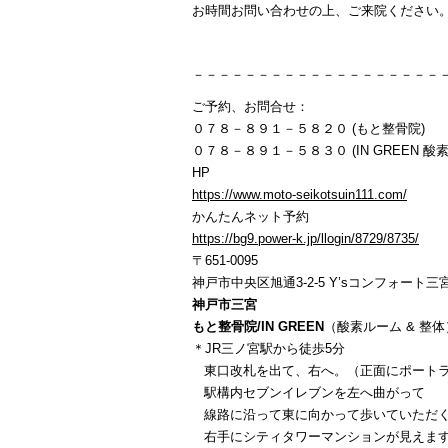
お時間お問い合わせの上、ご来院ください
－－－－－－－－－－－－－－－－－－－
ご予約、お問合せ：
０７８－８９１－５８２０ (もと整骨院)
０７８－８９１－５８３０ (IN GREEN 酸素
HP
https://www.moto-seikotsuin111.com/
かんたんネット予約
https://bg9.power-k.jp/llogin/8729/8735/
〒651-0095
神戸市中央区旭通3-2-5 Y’sコンフォート三宮
神戸市三宮
もと整骨院/IN GREEN
（酸素ルーム & 整体
＊JR三ノ宮駅から徒歩5分
東口改札を出て、右へ。（正面にポートラ
駅構内セブンイレブンを左へ曲がって
線路に沿って東に向かって歩いていただ
右手にシティタワーマンションが見えま