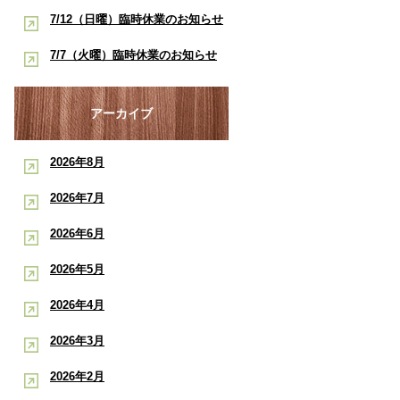
酸素ルーム・酸素カプセルで競技
早く治したい学生アスリートへ｜
7/12（日曜）臨時休業のお知らせ
ポート
復帰をサポート【後編】：もと整
酸素ルーム・酸素カプセルで競技
【神戸市三宮 もと整骨院】
7/7（火曜）臨時休業のお知らせ
骨院
復帰をサポート【前編】：もと整
【神戸市三宮 もと整骨院】
骨院
アーカイブ
2026年8月
2026年7月
2026年6月
2026年5月
2026年4月
2026年3月
2026年2月