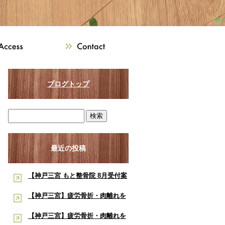
ブログトップ
最近の投稿
【神戸三宮 もと整骨院 8月受付案
内】8月は熱中症・交通事故・ス
【神戸三宮】疲労骨折・肉離れを
ポーツ障害に注意！酸素ルーム・
早く治したい学生アスリートへ｜
【神戸三宮】疲労骨折・肉離れを
酸素カプセルで夏の疲労回復をサ