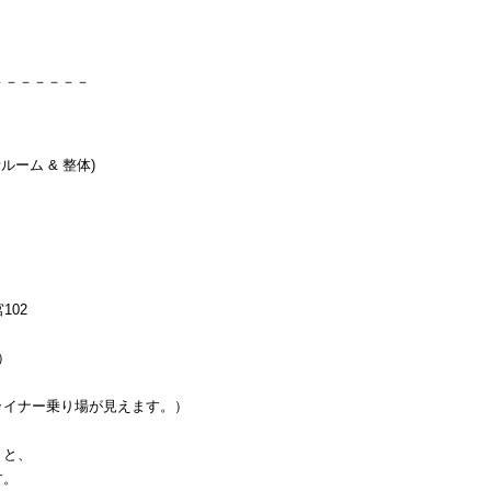
。
－－－－－－－
ルーム & 整体)
102
）
イナー乗り場が見えます。）
くと、
す。