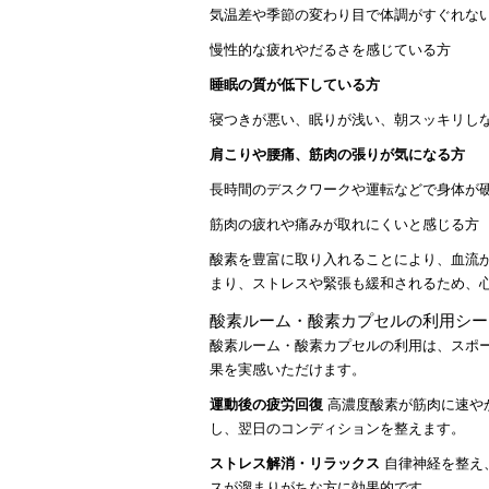
気温差や季節の変わり目で体調がすぐれな
慢性的な疲れやだるさを感じている方
睡眠の質が低下している方
寝つきが悪い、眠りが浅い、朝スッキリし
肩こりや腰痛、筋肉の張りが気になる方
長時間のデスクワークや運転などで身体が
筋肉の疲れや痛みが取れにくいと感じる方
酸素を豊富に取り入れることにより、血流
まり、ストレスや緊張も緩和されるため、
酸素ルーム・酸素カプセルの利用シー
酸素ルーム・酸素カプセルの利用は、スポ
果を実感いただけます。
運動後の疲労回復
高濃度酸素が筋肉に速や
し、翌日のコンディションを整えます。
ストレス解消・リラックス
自律神経を整え
スが溜まりがちな方に効果的です。