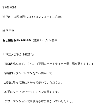
〒651-0095
神戸市中央区旭通3-2-5 Y'sコンフォート三宮102
神戸 三宮
もと整骨院/IN GREEN
（酸素ルーム & 整体）
＊JR三ノ宮駅から徒歩5分
東口改札を出て、右へ。（正面にポートライナー乗り場が見えます。）
駅構内セブンイレブンを左へ曲がって
線路に沿って東に向かって歩いていただくと、
右手にシティタワーマンションが見えます。
タワーマンション北東側角を右に曲がっていただくと、