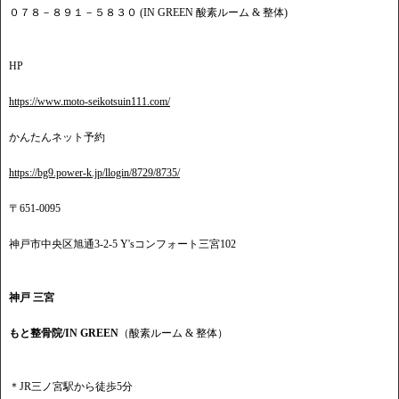
０７８－８９１－５８３０ (IN GREEN 酸素ルーム & 整体)
HP
https://www.moto-seikotsuin111.com/
かんたんネット予約
https://bg9.power-k.jp/llogin/8729/8735/
〒651-0095
神戸市中央区旭通3-2-5 Y'sコンフォート三宮102
神戸 三宮
もと整骨院/IN GREEN
（酸素ルーム & 整体）
＊JR三ノ宮駅から徒歩5分