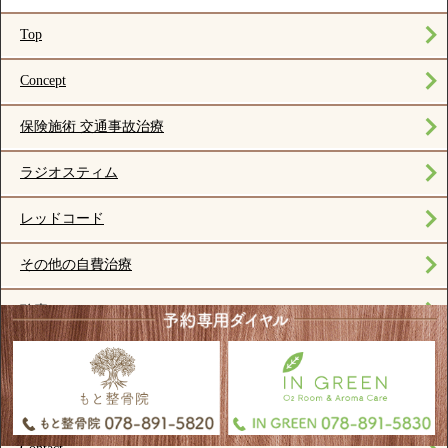
Top
Concept
保険施術 交通事故治療
ラジオスティム
レッドコード
その他の自費治療
酸素ルーム
整体
Access