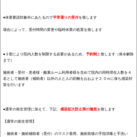
●休業要請対象外にあたるので
平常通りの受付
を致します
場合によって、受付時間の変更や臨時休業の処置を致します
●３密により院内人数を制限する必要があるため、
予約制
と致します（発令解除
まで）
施術者・受付・患者様・酸素ルーム利用者様を含めて院内の同時滞在人数を４
名として施術者（補助者）以外の人と人の距離をおおよそ２.０ｍに保ち感染対
策を行います
●通常の衛生管理に加えて、下記、
感染拡大防止策の徹底
を致します
【通常の衛生管理】
・施術者・施術補助者（受付）のマスク着用、施術前後の手指消毒と手洗い