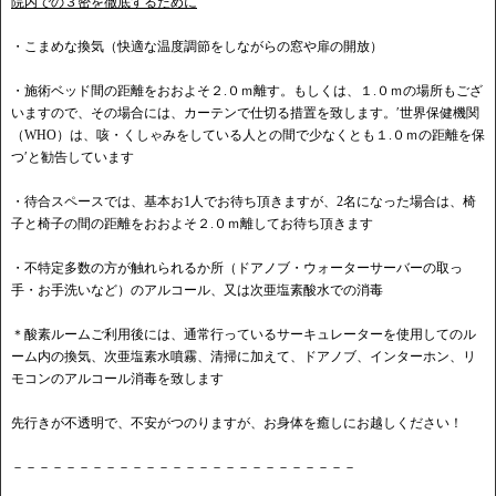
院内での３密を徹底するために
・こまめな換気（快適な温度調節をしながらの窓や扉の開放）
・施術ベッド間の距離をおおよそ２.０ｍ離す。もしくは、１.０ｍの場所もござ
いますので、その場合には、カーテンで仕切る措置を致します。′世界保健機関
（WHO）は、咳・くしゃみをしている人との間で少なくとも１.０ｍの距離を保
つ′と勧告しています
・待合スペースでは、基本お1人でお待ち頂きますが、2名になった場合は、椅
子と椅子の間の距離をおおよそ２.０ｍ離してお待ち頂きます
・不特定多数の方が触れられるか所（ドアノブ・ウォーターサーバーの取っ
手・お手洗いなど）のアルコール、又は次亜塩素酸水での消毒
＊酸素ルームご利用後には、通常行っているサーキュレーターを使用してのル
ーム内の換気、次亜塩素水噴霧、清掃に加えて、ドアノブ、インターホン、リ
モコンのアルコール消毒を致します
先行きが不透明で、不安がつのりますが、お身体を癒しにお越しください！
－－－－－－－－－－－－－－－－－－－－－－－－－－