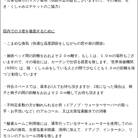
・出来る限りのマスク着用（供給不足問題もございますので、その場合、せ
き・くしゃみエチケットのご協力）
院内での３密を徹底するために
・こまめな換気（快適な温度調節をしながらの窓や扉の開放）
・施術ベッド間の距離をおおよそ２.０ｍ離す。もしくは、１.０ｍの場所もござ
いますので、その場合には、カーテンで仕切る措置を致します。′世界保健機関
（WHO）は、咳・くしゃみをしている人との間で少なくとも１.０ｍの距離を保
つ′と勧告しています
・待合スペースでは、基本お1人でお待ち頂きますが、2名になった場合は、椅
子と椅子の間の距離をおおよそ２.０ｍ離してお待ち頂きます
・不特定多数の方が触れられるか所（ドアノブ・ウォーターサーバーの取っ
手・お手洗いなど）のアルコール、又は次亜塩素酸水での消毒
＊酸素ルームご利用後には、通常行っているサーキュレーターを使用してのル
ーム内の換気、次亜塩素水噴霧、清掃に加えて、ドアノブ、インターホン、リ
モコンのアルコール消毒を致します