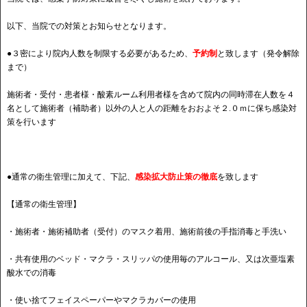
以下、当院での対策とお知らせとなります。
●３密により院内人数を制限する必要があるため、
予約制
と致します（発令解除
まで）
施術者・受付・患者様・酸素ルーム利用者様を含めて院内の同時滞在人数を４
名として施術者（補助者）以外の人と人の距離をおおよそ２.０ｍに保ち感染対
策を行います
●通常の衛生管理に加えて、下記、
感染拡大防止策の徹底
を致します
【通常の衛生管理】
・施術者・施術補助者（受付）のマスク着用、施術前後の手指消毒と手洗い
・共有使用のベッド・マクラ・スリッパの使用毎のアルコール、又は次亜塩素
酸水での消毒
・使い捨てフェイスペーパーやマクラカバーの使用