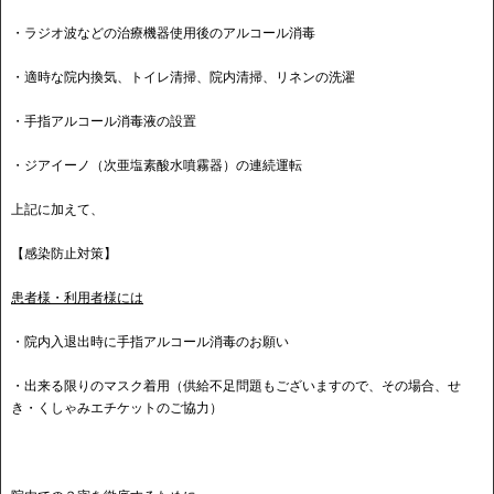
・ラジオ波などの治療機器使用後のアルコール消毒
・適時な院内換気、トイレ清掃、院内清掃、リネンの洗濯
・手指アルコール消毒液の設置
・ジアイーノ（次亜塩素酸水噴霧器）の連続運転
上記に加えて、
【感染防止対策】
患者様・利用者様には
・院内入退出時に手指アルコール消毒のお願い
・出来る限りのマスク着用（供給不足問題もございますので、その場合、せ
き・くしゃみエチケットのご協力）