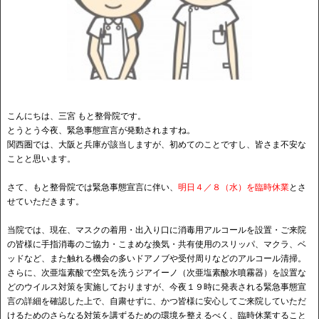
こんにちは、三宮 もと整骨院です。
とうとう今夜、緊急事態宣言が発動されますね。
関西圏では、大阪と兵庫が該当しますが、初めてのことですし、皆さま不安な
ことと思います。
さて、もと整骨院では緊急事態宣言に伴い、
明日４／８（水）を臨時休業
と
さ
せていただきます。
当院では、現在、マスクの着用・出入り口に消毒用アルコールを設置・ご来院
の皆様に手指消毒のご協力・こまめな換気・共有使用のスリッパ、マクラ、ベ
ッドなど、また触れる機会の多いドアノブや受付周りなどのアルコール清掃。
さらに、次亜塩素酸で空気を洗うジアイーノ（次亜塩素酸水噴霧器）を設置な
どのウイルス対策を実施しておりますが、今夜１９時に発表される緊急事態宣
言の詳細を確認した上で、自粛せずに、かつ皆様に安心してご来院していただ
けるためのさらなる対策を講ずるための環境を整えるべく、臨時休業すること