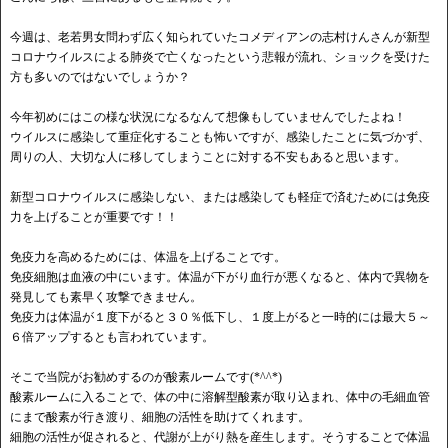
今週は、老若男女問わず広く知られていたコメディアンの志村けんさんが新型
コロナウイルスによる肺炎で亡くなったという悲報が流れ、ショックを受けた
方も多いのではないでしょうか？
今年初めにはこの様な状況になるなんて想像もしていませんでしたよね！
ウイルスに感染して重症化することも怖いですが、感染したことに気づかず、
周りの人、大切な人に移してしまうことに対する不安もあると思います。
新型コロナウイルスに感染しない、または感染しても軽症で済むためには免疫
力を上げることが重要です！！
免疫力を高めるためには、体温を上げることです。
免疫細胞は血液の中にいます。体温が下がり血行が悪くなると、体内で異物を
発見しても素早く攻撃できません。
免疫力は体温が１度下がると３０％低下し、１度上がると一時的には最大５～
６倍アップするとも言われています。
そこで当院がお勧めするのが酸素ルームです(*^^*)
酸素ルームに入ることで、体の中に溶解型酸素が取り込まれ、体中の毛細血管
にまで酸素が行き渡り、細胞の活性を助けてくれます。
細胞の活性が促されると、代謝が上がり熱を産生します。そうすることで体温