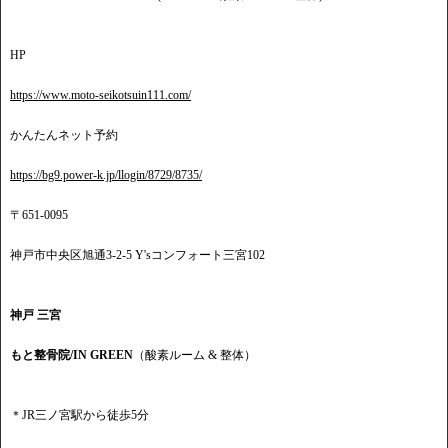
HP
https://www.moto-seikotsuin111.com/
かんたんネット予約
https://bg9.power-k.jp/llogin/8729/8735/
〒651-0095
神戸市中央区旭通3-2-5 Y'sコンフォート三宮102
神戸 三宮
もと整骨院/IN GREEN
（酸素ルーム & 整体）
＊JR三ノ宮駅から徒歩5分