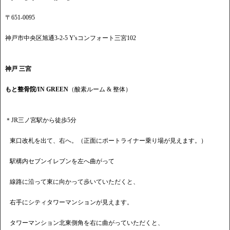
〒651-0095
神戸市中央区旭通3-2-5 Y'sコンフォート三宮102
神戸 三宮
もと整骨院/IN GREEN
（酸素ルーム & 整体）
＊JR三ノ宮駅から徒歩5分
東口改札を出て、右へ。（正面にポートライナー乗り場が見えます。）
駅構内セブンイレブンを左へ曲がって
線路に沿って東に向かって歩いていただくと、
右手にシティタワーマンションが見えます。
タワーマンション北東側角を右に曲がっていただくと、