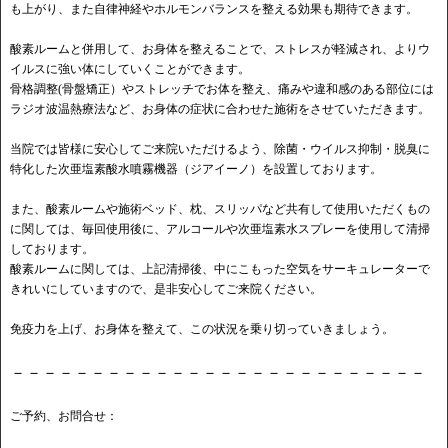
も上がり、また自律神経やホルモンバランスを整える効果も期待できます。
酸素ルームと併用して、お身体を整えることで、ストレスが軽減され、よりウ
イルスに強い体にしていくことができます。
骨格調整(骨盤矯正）やストレッチでお体を整え、痛みや違和感のある部位には
ラジオ波温熱療法など、お身体の症状に合わせた施術をさせていただきます。
当院では皆様に安心してご来院いただけるよう、除菌・ウイルス抑制・脱臭に
特化した次亜塩素酸水噴霧機器（ジアイーノ）を設置しております。
また、酸素ルームや施術ベッド、枕、スリッパなど共有して使用いただくもの
に関しては、毎回使用後に、アルコールや次亜塩素水スプレーを使用して清掃
しております。
酸素ルームに関しては、上記清掃後、中にこもった空気をサーキュレーターで
きれいにしていますので、是非安心してご来院ください。
免疫力を上げ、お身体を整えて、この状況を乗り切っていきましょう。
－－－－－－－－－－－－－－－－－－－－－－－－－－
ご予約、お問合せ：