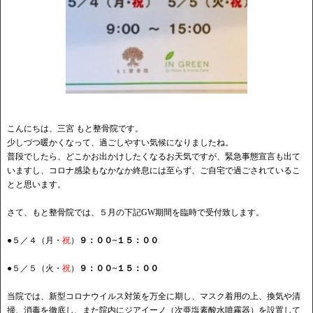
こんにちは、三宮 もと整骨院です。
少しづつ暖かくなって、過ごしやすい気候になりましたね。
普段でしたら、どこかお出かけしたくなるお天気ですが、緊急事態宣言も出て
いますし、コロナ感染もなかなか終息には至らず、ご自宅で過ごされているこ
とと思います。
さて、もと整骨院では、５月の下記GW期間を臨時で受付致します。
●５／４（月・
祝
）
９：００~１５：００
●５／５（火・
祝
）
９：００~１５：００
当院では、新型コロナウイルス対策を万全に期し、マスク着用の上、換気や清
掃、消毒を徹底し、また院内にジアイーノ（次亜塩素酸水噴霧器）を設置して