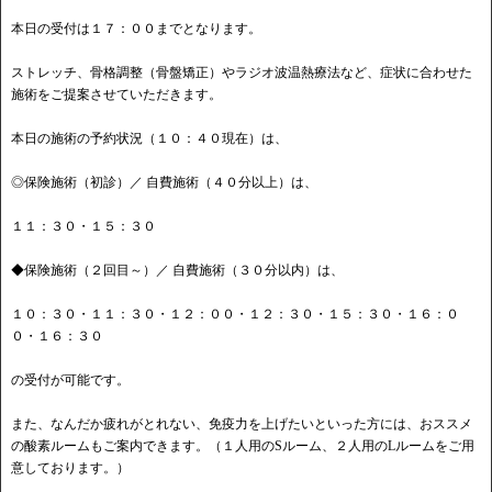
本日の受付は１７：００までとなります。
ストレッチ、骨格調整（骨盤矯正）やラジオ波温熱療法など、症状に合わせた
施術をご提案させていただきます。
本日の施術の予約状況（１０：４０現在）は、
◎保険施術（初診）／ 自費施術（４０分以上）は、
１１：３０・１５：３０
◆保険施術（２回目～）／ 自費施術（３０分以内）は、
１０：３０・１１：３０・１２：００・１２：３０・１５：３０・１６：０
０・１６：３０
の受付が可能です。
また、なんだか疲れがとれない、免疫力を上げたいといった方には、おススメ
の酸素ルームもご案内できます。（１人用のSルーム、２人用のLルームをご用
意しております。）