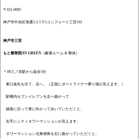
〒651-0095
神戸市中央区旭通3-2-5 Y'sコンフォート三宮102
神戸市三宮
もと整骨院/IN GREEN
（酸素ルーム & 整体）
＊JR三ノ宮駅から徒歩5分
東口改札を出て、右へ。（正面にポートライナー乗り場が見えます。）
駅構内セブンイレブンを左へ曲がって
線路に沿って東に向かって歩いていただくと、
右手にシティタワーマンションが見えます。
タワーマンション北東側角を右に曲がっていただくと、