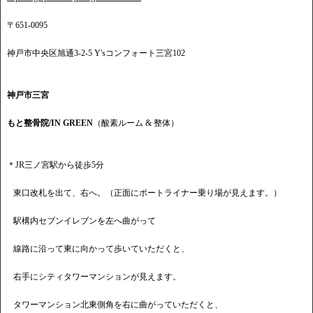
〒651-0095
神戸市中央区旭通3-2-5 Y'sコンフォート三宮102
神戸市三宮
もと整骨院/IN GREEN
（酸素ルーム & 整体）
＊JR三ノ宮駅から徒歩5分
東口改札を出て、右へ。（正面にポートライナー乗り場が見えます。）
駅構内セブンイレブンを左へ曲がって
線路に沿って東に向かって歩いていただくと、
右手にシティタワーマンションが見えます。
タワーマンション北東側角を右に曲がっていただくと、