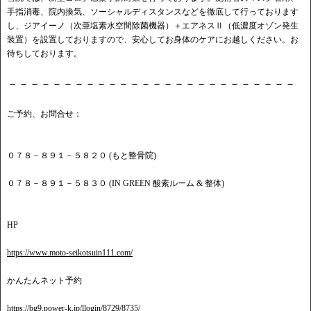
手指消毒、院内換気、ソーシャルディスタンスなどを徹底して行っております
し、ジアイーノ（次亜塩素水空間除菌機器）＋エアネスⅡ（低濃度オゾン発生
装置）を設置しておりますので、安心してお身体のケアにお越しください。お
待ちしております。
－－－－－－－－－－－－－－－－－－－－－－－－－－
ご予約、お問合せ：
０７８－８９１－５８２０ (もと整骨院)
０７８－８９１－５８３０ (IN GREEN 酸素ルーム & 整体)
HP
https://www.moto-seikotsuin111.com/
かんたんネット予約
https://bg9.power-k.jp/llogin/8729/8735/