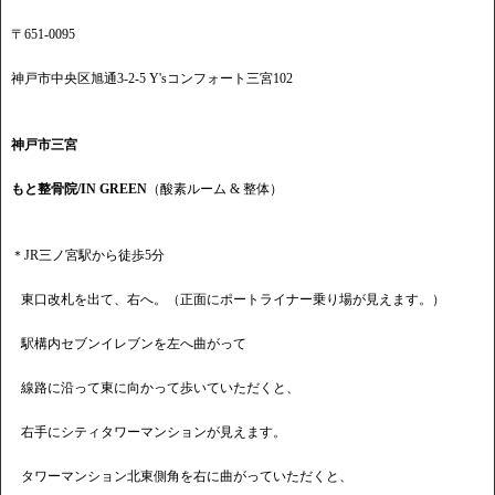
〒651-0095
神戸市中央区旭通3-2-5 Y'sコンフォート三宮102
神戸市三宮
もと整骨院/IN GREEN
（酸素ルーム & 整体）
＊JR三ノ宮駅から徒歩5分
東口改札を出て、右へ。（正面にポートライナー乗り場が見えます。）
駅構内セブンイレブンを左へ曲がって
線路に沿って東に向かって歩いていただくと、
右手にシティタワーマンションが見えます。
タワーマンション北東側角を右に曲がっていただくと、