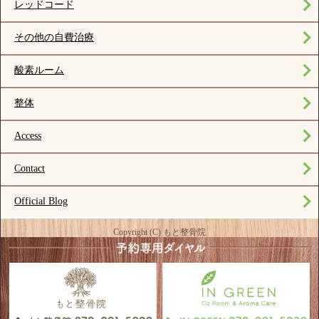
レッドコード
その他の自費治療
酸素ルーム
整体
Access
Contact
Official Blog
Copyright (C) もと整骨院