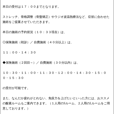
本日の受付は１７：００までとなります。
ストレッチ、骨格調整（骨盤矯正）やラジオ波温熱療法など、症状に合わせた
施術をご提案させていただきます。
本日の施術の予約状況（１０：３３現在）は、
◎保険施術（初診）／ 自費施術（４０分以上）は、
１１：００・１４：３０
◆保険施術（２回目～）／ 自費施術（３０分以内）は、
１０：３０・１１：００・１１：３０・１２：００・１４：３０・１５：０
０・１５：３０
の受付が可能です。
また、なんだか疲れがとれない、免疫力を上げたいといった方には、おススメ
の酸素ルームもご案内できます。（１人用のSルーム、２人用のLルームをご用
意しております。）