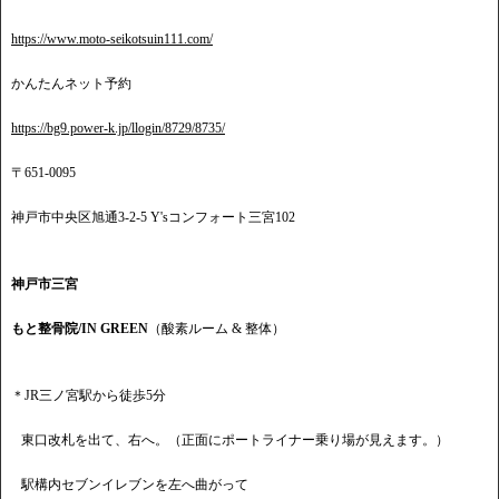
https://www.moto-seikotsuin111.com/
かんたんネット予約
https://bg9.power-k.jp/llogin/8729/8735/
〒651-0095
神戸市中央区旭通3-2-5 Y'sコンフォート三宮102
神戸市三宮
もと整骨院/IN GREEN
（酸素ルーム & 整体）
＊JR三ノ宮駅から徒歩5分
東口改札を出て、右へ。（正面にポートライナー乗り場が見えます。）
駅構内セブンイレブンを左へ曲がって