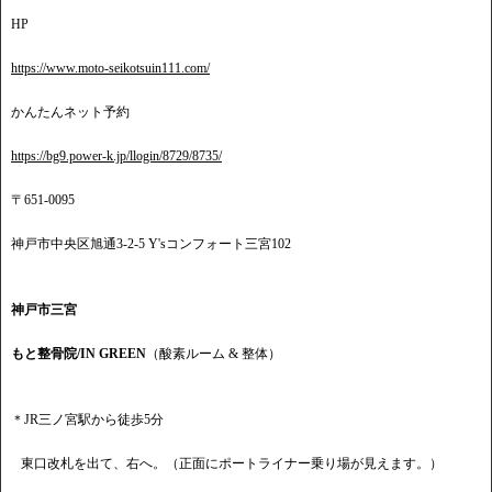
HP
https://www.moto-seikotsuin111.com/
かんたんネット予約
https://bg9.power-k.jp/llogin/8729/8735/
〒651-0095
神戸市中央区旭通3-2-5 Y'sコンフォート三宮102
神戸市三宮
もと整骨院/IN GREEN
（酸素ルーム & 整体）
＊JR三ノ宮駅から徒歩5分
東口改札を出て、右へ。（正面にポートライナー乗り場が見えます。）