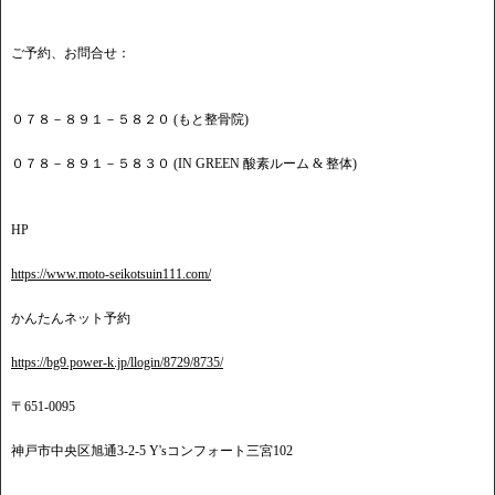
ご予約、お問合せ：
０７８－８９１－５８２０ (もと整骨院)
０７８－８９１－５８３０ (IN GREEN 酸素ルーム & 整体)
HP
https://www.moto-seikotsuin111.com/
かんたんネット予約
https://bg9.power-k.jp/llogin/8729/8735/
〒651-0095
神戸市中央区旭通3-2-5 Y'sコンフォート三宮102