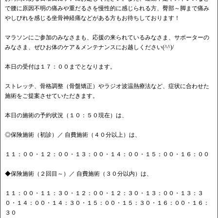
で腰に原因不明の痛みや重だるさを慢性的に感じられる方、臀部～脚まで痛み
やしびれを感じる坐骨神経痛などがある方もお待ちしております！
マラソンにご参加のみなさまも、応援の来られているみなさま、サポーターの
みなさま、ぜひお体のケア＆メンテナンスにお越しください(^^)/
本日の受付は１７：００までとなります。
ストレッチ、骨格調整（骨盤矯正）やラジオ波温熱療法など、症状に合わせた
施術をご提案させていただきます。
本日の施術の予約状況（１０：５０現在）は、
◎保険施術（初診）／ 自費施術（４０分以上）は、
１１：００・１２：００・１３：００・１４：００・１５：００・１６：００
◆保険施術（２回目～）／ 自費施術（３０分以内）は、
１１：００・１１：３０・１２：００・１２：３０・１３：００・１３：３
０・１４：００・１４：３０・１５：００・１５：３０・１６：００・１６：
３０