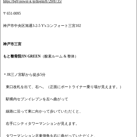
https://bg9.power-k.jp/llogin/8729/8735/
〒651-0095
神戸市中央区旭通3-2-5 Y'sコンフォート三宮102
神戸市三宮
もと整骨院/IN GREEN
（酸素ルーム & 整体）
＊JR三ノ宮駅から徒歩5分
東口改札を出て、右へ。（正面にポートライナー乗り場が見えます。）
駅構内セブンイレブンを左へ曲がって
線路に沿って東に向かって歩いていただくと、
右手にシティタワーマンションが見えます。
タワーマンション北東側角を右に曲がっていただくと、