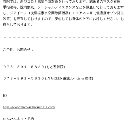
当院では、新型コロナ感染予防対策を行っております。施術者のマスク着用、
手指消毒、院内換気、ソーシャルディスタンスなどを徹底して行っております
し、ジアイーノ（次亜塩素水空間除菌機器）＋エアネスⅡ（低濃度オゾン発生
装置）を設置しておりますので、安心してお身体のケアにお越しください。お
待ちしております。
－－－－－－－－－－－－－－－－－－－－－－－－－－
ご予約、お問合せ：
０７８－８９１－５８２０ (もと整骨院)
０７８－８９１－５８３０ (IN GREEN 酸素ルーム & 整体)
HP
https://www.moto-seikotsuin111.com/
かんたんネット予約