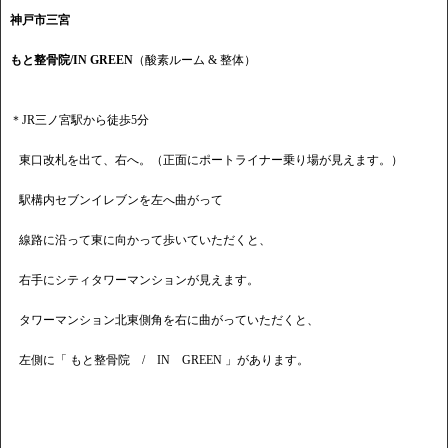
神戸市三宮
もと整骨院/IN GREEN
（酸素ルーム & 整体）
＊JR三ノ宮駅から徒歩5分
東口改札を出て、右へ。（正面にポートライナー乗り場が見えます。）
駅構内セブンイレブンを左へ曲がって
線路に沿って東に向かって歩いていただくと、
右手にシティタワーマンションが見えます。
タワーマンション北東側角を右に曲がっていただくと、
左側に「 もと整骨院 / IN GREEN 」があります。