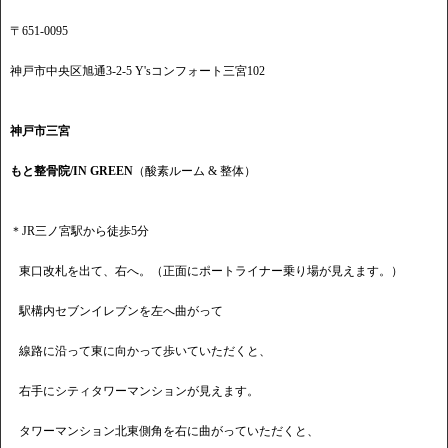
〒651-0095
神戸市中央区旭通3-2-5 Y'sコンフォート三宮102
神戸市三宮
もと整骨院/IN GREEN
（酸素ルーム & 整体）
＊JR三ノ宮駅から徒歩5分
東口改札を出て、右へ。（正面にポートライナー乗り場が見えます。）
駅構内セブンイレブンを左へ曲がって
線路に沿って東に向かって歩いていただくと、
右手にシティタワーマンションが見えます。
タワーマンション北東側角を右に曲がっていただくと、