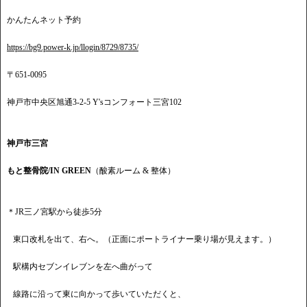
かんたんネット予約
https://bg9.power-k.jp/llogin/8729/8735/
〒651-0095
神戸市中央区旭通3-2-5 Y'sコンフォート三宮102
神戸市三宮
もと整骨院/IN GREEN
（酸素ルーム & 整体）
＊JR三ノ宮駅から徒歩5分
東口改札を出て、右へ。（正面にポートライナー乗り場が見えます。）
駅構内セブンイレブンを左へ曲がって
線路に沿って東に向かって歩いていただくと、