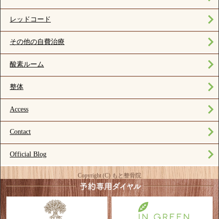
レッドコード
その他の自費治療
酸素ルーム
整体
Access
Contact
Official Blog
Copyright (C) もと整骨院