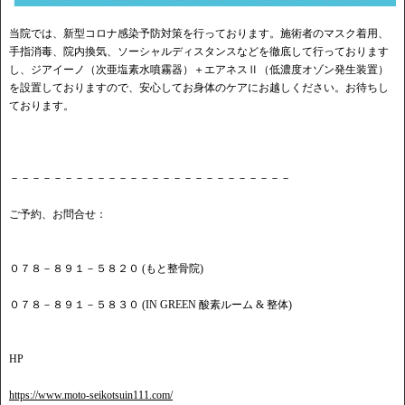
当院では、新型コロナ感染予防対策を行っております。施術者のマスク着用、
手指消毒、院内換気、ソーシャルディスタンスなどを徹底して行っております
し、ジアイーノ（次亜塩素水噴霧器）＋エアネスⅡ（低濃度オゾン発生装置）
を設置しておりますので、安心してお身体のケアにお越しください。お待ちし
ております。
－－－－－－－－－－－－－－－－－－－－－－－－－－
ご予約、お問合せ：
０７８－８９１－５８２０ (もと整骨院)
０７８－８９１－５８３０ (IN GREEN 酸素ルーム & 整体)
HP
https://www.moto-seikotsuin111.com/