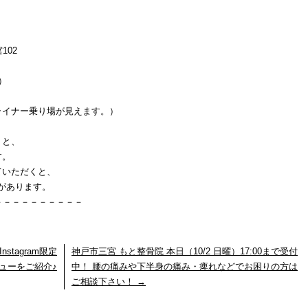
102
）
イナー乗り場が見えます。）
くと、
す。
ていただくと、
」があります。
－－－－－－－－－－
tagram限定
神戸市三宮 もと整骨院 本日（10/2 日曜）17:00まで受付
ューをご紹介♪
中！ 腰の痛みや下半身の痛み・痺れなどでお困りの方は
ご相談下さい！
→