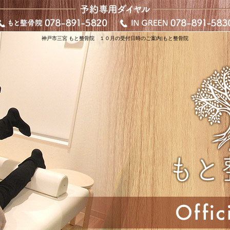
神戸市三宮 もと整骨院 １０月の受付日時のご案内|もと整骨院