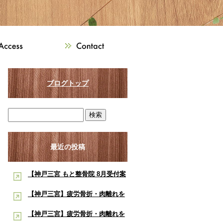
ブログトップ
最近の投稿
【神戸三宮 もと整骨院 8月受付案
内】8月は熱中症・交通事故・ス
【神戸三宮】疲労骨折・肉離れを
ポーツ障害に注意！酸素ルーム・
早く治したい学生アスリートへ｜
【神戸三宮】疲労骨折・肉離れを
酸素カプセルで夏の疲労回復をサ