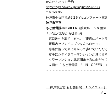
かんたんネット予約
https://bg9.power-k.jp/llogin/8729/8735/
〒651-0095
神戸市中央区旭通3-2-5 Y’sコンフォート三宮
神戸市三宮
もと整骨院/IN GREEN
（酸素ルーム & 整体
＊JR三ノ宮駅から徒歩5分
東口改札を出て、右へ。（正面にポートラ
駅構内セブンイレブンを左へ曲がって
線路に沿って東に向かって歩いていただ
右手にシティタワーマンションが見えま
タワーマンション北東側角を右に曲がっ
左側に「 もと整骨院 / IN GREEN 
－－－－－－－－－－－－－－－－－－－
←
神戸市三宮 もと整骨院 １０／２（日）Ins
メニ