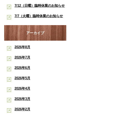
酸素ルーム・酸素カプセルで競技
早く治したい学生アスリートへ｜
7/12（日曜）臨時休業のお知らせ
ポート
復帰をサポート【後編】：もと整
酸素ルーム・酸素カプセルで競技
【神戸市三宮 もと整骨院】
7/7（火曜）臨時休業のお知らせ
骨院
復帰をサポート【前編】：もと整
【神戸市三宮 もと整骨院】
骨院
アーカイブ
2026年8月
2026年7月
2026年6月
2026年5月
2026年4月
2026年3月
2026年2月