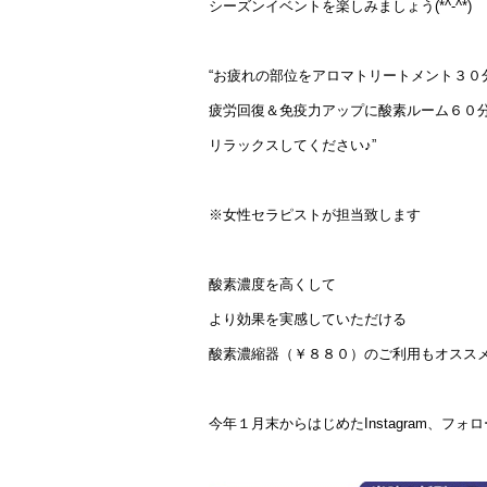
シーズンイベントを楽しみましょう(*^-^*)
“お疲れの部位をアロマトリートメント３０
疲労回復＆免疫力アップに酸素ルーム６０
リラックスしてください♪”
※女性セラピストが担当致します
酸素濃度を高くして
より効果を実感していただける
酸素濃縮器（￥８８０）のご利用もオススメ
今年１月末からはじめたInstagram、フォロ