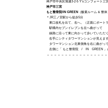
神戸市中央区旭通3-2-5 Y’sコンフォート三宮
神戸市三宮
もと整骨院/IN GREEN
（酸素ルーム & 整体
＊JR三ノ宮駅から徒歩5分
東口改札を出て、右へ。（正面にポートラ
駅構内セブンイレブンを左へ曲がって
線路に沿って東に向かって歩いていただ
右手にシティタワーマンションが見えま
タワーマンション北東側角を右に曲がっ
左側に「 もと整骨院 / IN GREEN 
－－－－－－－－－－－－－－－－－