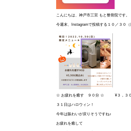
こんにちは、神戸市三宮 もと整骨院です。
今週末、Instagramで投稿する１０／３
☆ お疲れを癒す ９０分 ☆ ¥３，３
３１日はハロウィン！
今年は賑わいが戻りそうですね♪
お疲れを癒して