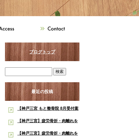
ブログトップ
最近の投稿
【神戸三宮 もと整骨院 8月受付案
内】8月は熱中症・交通事故・ス
【神戸三宮】疲労骨折・肉離れを
ポーツ障害に注意！酸素ルーム・
早く治したい学生アスリートへ｜
【神戸三宮】疲労骨折・肉離れを
酸素カプセルで夏の疲労回復をサ