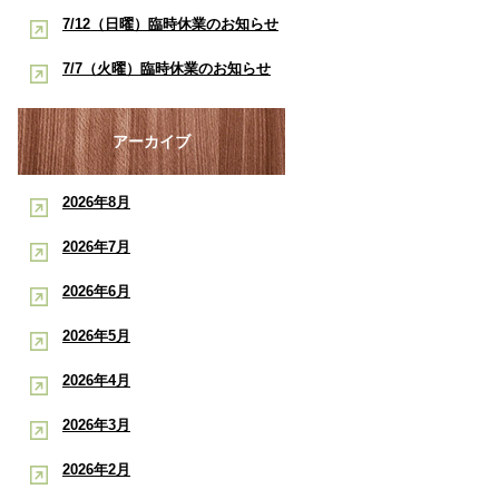
酸素ルーム・酸素カプセルで競技
早く治したい学生アスリートへ｜
7/12（日曜）臨時休業のお知らせ
ポート
復帰をサポート【後編】：もと整
酸素ルーム・酸素カプセルで競技
【神戸市三宮 もと整骨院】
7/7（火曜）臨時休業のお知らせ
骨院
復帰をサポート【前編】：もと整
【神戸市三宮 もと整骨院】
骨院
アーカイブ
2026年8月
2026年7月
2026年6月
2026年5月
2026年4月
2026年3月
2026年2月