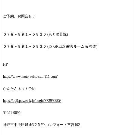
ご予約、お問合せ：
０７８－８９１－５８２０ (もと整骨院)
０７８－８９１－５８３０ (IN GREEN 酸素ルーム & 整体)
HP
https://www.moto-seikotsuin111.com/
かんたんネット予約
https://bg9.power-k.jp/llogin/8729/8735/
〒651-0095
神戸市中央区旭通3-2-5 Y'sコンフォート三宮102