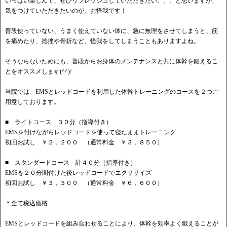
いっぱい楽しんで、ぜひリフレッシュしていただきたい。。。と思いますが、
気をつけていただきたいのが、お怪我です！
普段使っていない、うまく使えていない体に、急に無理をさせてしまうと、筋
を痛めたり、捻挫や骨折など、怪我をしてしまうこともありますよね。
そうならないためにも、普段からお身体のメンテナンスと共に体幹を鍛えるこ
とをオススメします(^^)/
当院では、EMSとレッドコードを利用した体幹トレーニングのコースを２つご
用意しております。
■ ライトコース ３０分（指導付き）
EMSを付けながらレッドコードを使って寝たままトレーニング
初回お試し ￥２，２００ （通常料金 ￥３，８５０）
■ スタンダードコース 計４０分（指導付き）
EMSを２０分間付けた後レッドコードでエクササイズ
初回お試し ￥３，３００ （通常料金 ￥６，６００）
＊全て税込価格
EMSとレッドコードを組み合わせることにより、体幹を効率よく鍛えることが