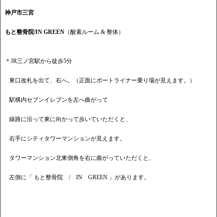
神戸市三宮
もと整骨院/IN GREEN
（酸素ルーム & 整体）
＊JR三ノ宮駅から徒歩5分
東口改札を出て、右へ。（正面にポートライナー乗り場が見えます。）
駅構内セブンイレブンを左へ曲がって
線路に沿って東に向かって歩いていただくと、
右手にシティタワーマンションが見えます。
タワーマンション北東側角を右に曲がっていただくと、
左側に「 もと整骨院 / IN GREEN 」があります。