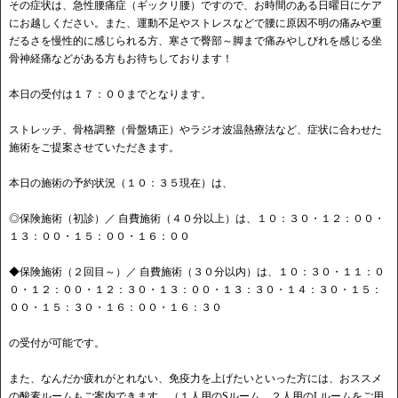
その症状は、急性腰痛症（ギックリ腰）ですので、お時間のある日曜日にケア
にお越しください。また、運動不足やストレスなどで腰に原因不明の痛みや重
だるさを慢性的に感じられる方、寒さで臀部～脚まで痛みやしびれを感じる坐
骨神経痛などがある方もお待ちしております！
本日の受付は１７：００までとなります。
ストレッチ、骨格調整（骨盤矯正）やラジオ波温熱療法など、症状に合わせた
施術をご提案させていただきます。
本日の施術の予約状況（１０：３５現在）は、
◎保険施術（初診）／ 自費施術（４０分以上）は、１０：３０・１２：００・
１３：００・１５：００・１６：００
◆保険施術（２回目～）／ 自費施術（３０分以内）は、１０：３０・１１：０
０・１２：００・１２：３０・１３：００・１３：３０・１４：３０・１５：
００・１５：３０・１６：００・１６：３０
の受付が可能です。
また、なんだか疲れがとれない、免疫力を上げたいといった方には、おススメ
の酸素ルームもご案内できます。（１人用のSルーム、２人用のLルームをご用