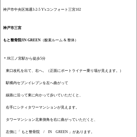
神戸市中央区旭通3-2-5 Y'sコンフォート三宮102
神戸市三宮
もと整骨院/IN GREEN
（酸素ルーム & 整体）
＊JR三ノ宮駅から徒歩5分
東口改札を出て、右へ。（正面にポートライナー乗り場が見えます。）
駅構内セブンイレブンを左へ曲がって
線路に沿って東に向かって歩いていただくと、
右手にシティタワーマンションが見えます。
タワーマンション北東側角を右に曲がっていただくと、
左側に「 もと整骨院 / IN GREEN 」があります。