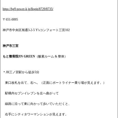
https://bg9.power-k.jp/llogin/8729/8735/
〒651-0095
神戸市中央区旭通3-2-5 Y'sコンフォート三宮102
神戸市三宮
もと整骨院/IN GREEN
（酸素ルーム & 整体）
＊JR三ノ宮駅から徒歩5分
東口改札を出て、右へ。（正面にポートライナー乗り場が見えます。）
駅構内セブンイレブンを左へ曲がって
線路に沿って東に向かって歩いていただくと、
右手にシティタワーマンションが見えます。