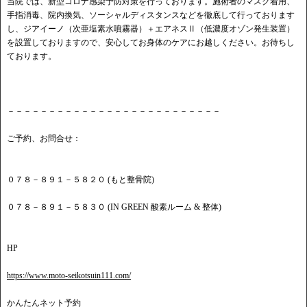
当院では、新型コロナ感染予防対策を行っております。施術者のマスク着用、
手指消毒、院内換気、ソーシャルディスタンスなどを徹底して行っております
し、ジアイーノ（次亜塩素水噴霧器）＋エアネスⅡ（低濃度オゾン発生装置）
を設置しておりますので、安心してお身体のケアにお越しください。お待ちし
ております。
－－－－－－－－－－－－－－－－－－－－－－－－－－
ご予約、お問合せ：
０７８－８９１－５８２０ (もと整骨院)
０７８－８９１－５８３０ (IN GREEN 酸素ルーム & 整体)
HP
https://www.moto-seikotsuin111.com/
かんたんネット予約