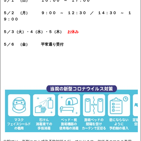
５／１ （日） １０：００ ～ １７：００
５／２ （月） ９：００ ～ １２：３０ ／ １４：３０ ～ １
９：００
５／３（火）・４（水）・５（木）
お休み
５／６ （金） 平常通り受付