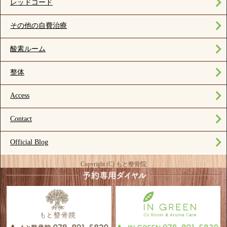
レッドコード
その他の自費治療
酸素ルーム
整体
Access
Contact
Official Blog
Copyright (C) もと整骨院