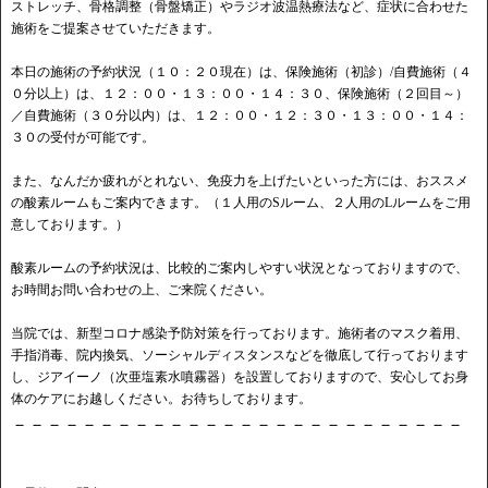
ストレッチ、骨格調整（骨盤矯正）やラジオ波温熱療法など、症状に合わせた
施術をご提案させていただきます。
本日の施術の予約状況（１０：２０現在）は、保険施術（初診）/自費施術（４
０分以上）は、１２：００・１３：００・１４：３０、保険施術（２回目～）
／自費施術（３０分以内）は、１２：００・１２：３０・１３：００・１４：
３０の受付が可能です。
また、なんだか疲れがとれない、免疫力を上げたいといった方には、おススメ
の酸素ルームもご案内できます。（１人用のSルーム、２人用のLルームをご用
意しております。）
酸素ルームの予約状況は、比較的ご案内しやすい状況となっておりますので、
お時間お問い合わせの上、ご来院ください。
当院では、新型コロナ感染予防対策を行っております。施術者のマスク着用、
手指消毒、院内換気、ソーシャルディスタンスなどを徹底して行っております
し、ジアイーノ（次亜塩素水噴霧器）を設置しておりますので、安心してお身
体のケアにお越しください。お待ちしております。
－－－－－－－－－－－－－－－－－－－－－－－－－－