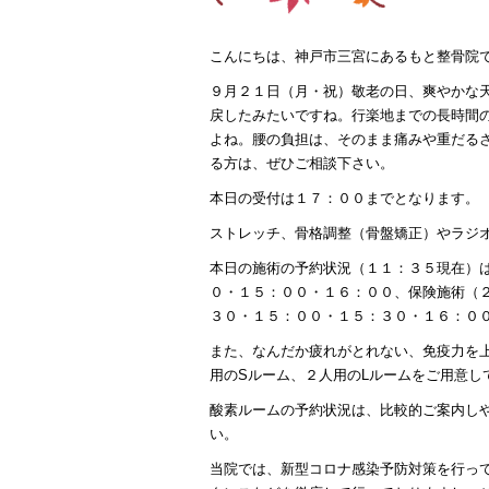
こんにちは、神戸市三宮にあるもと整骨院
９月２１日（月・祝）敬老の日、爽やかな
戻したみたいですね。行楽地までの長時間
よね。腰の負担は、そのまま痛みや重だる
る方は、ぜひご相談下さい。
本日の受付は１７：００までとなります。
ストレッチ、骨格調整（骨盤矯正）やラジ
本日の施術の予約状況（１１：３５現在）
０・１５：００・１６：００、保険施術（
３０・１５：００・１５：３０・１６：０
また、なんだか疲れがとれない、免疫力を
用のSルーム、２人用のLルームをご用意し
酸素ルームの予約状況は、比較的ご案内し
い。
当院では、新型コロナ感染予防対策を行っ