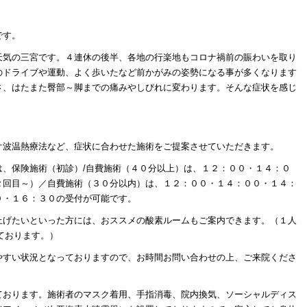
です。
天気の三宮です。４連休の後半、各地の行楽地もコロナ禍前の賑わいを取り
のドライブや運動、よく歩いたなど前かがみの姿勢になる事が多くなります
さ、はたまた臀部～脚までの痛みやしびれに変わります。そんな症状を感じ
オ波温熱療法など、症状に合わせた施術をご提案させていただきます。
は、保険施術（初診）/自費施術（４０分以上）は、１２：００・１４：０
２回目～）／自費施術（３０分以内）は、１２：００・１４：００・１４：
０・１６：３０の受付が可能です。
上げたいといった方には、おススメの酸素ルームもご案内できます。（１人
ております。）
やすい状況となっておりますので、お時間お問い合わせの上、ご来院くださ
ております。施術者のマスク着用、手指消毒、院内換気、ソーシャルディス