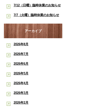
酸素ルーム・酸素カプセルで競技
早く治したい学生アスリートへ｜
7/12（日曜）臨時休業のお知らせ
ポート
復帰をサポート【後編】：もと整
酸素ルーム・酸素カプセルで競技
【神戸市三宮 もと整骨院】
7/7（火曜）臨時休業のお知らせ
骨院
復帰をサポート【前編】：もと整
【神戸市三宮 もと整骨院】
骨院
アーカイブ
2026年8月
2026年7月
2026年6月
2026年5月
2026年4月
2026年3月
2026年2月