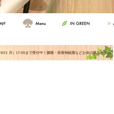
9/21 月）17:00まで受付中！腰痛・坐骨神経痛などお体の痛みがござ