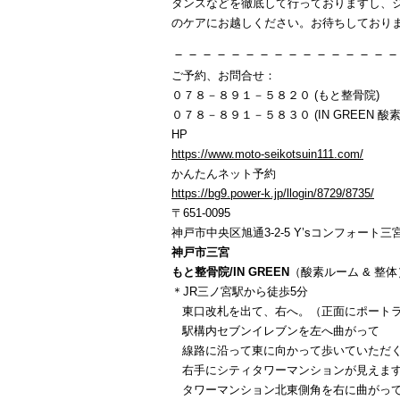
タンスなどを徹底して行っておりますし、
のケアにお越しください。お待ちしており
－－－－－－－－－－－－－－－－
ご予約、お問合せ：
０７８－８９１－５８２０ (もと整骨院)
０７８－８９１－５８３０ (IN GREEN 酸素
HP
https://www.moto-seikotsuin111.com/
かんたんネット予約
https://bg9.power-k.jp/llogin/8729/8735/
〒651-0095
神戸市中央区旭通3-2-5 Y’sコンフォート三宮
神戸市三宮
もと整骨院/IN GREEN
（酸素ルーム & 整体
＊JR三ノ宮駅から徒歩5分
東口改札を出て、右へ。（正面にポートラ
駅構内セブンイレブンを左へ曲がって
線路に沿って東に向かって歩いていただ
右手にシティタワーマンションが見えま
タワーマンション北東側角を右に曲がっ