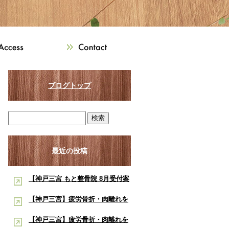
ブログトップ
最近の投稿
【神戸三宮 もと整骨院 8月受付案
内】8月は熱中症・交通事故・ス
【神戸三宮】疲労骨折・肉離れを
ポーツ障害に注意！酸素ルーム・
早く治したい学生アスリートへ｜
【神戸三宮】疲労骨折・肉離れを
酸素カプセルで夏の疲労回復をサ