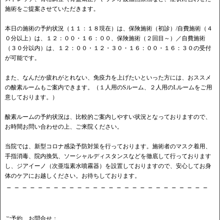
施術をご提案させていただきます。
本日の施術の予約状況（１１：１８現在）は、保険施術（初診）/自費施術（４
０分以上）は、１２：００・１６：００、保険施術（２回目～）／自費施術
（３０分以内）は、１２：００・１２・３０・１６：００・１６：３０の受付
が可能です。
また、なんだか疲れがとれない、免疫力を上げたいといった方には、おススメ
の酸素ルームもご案内できます。（１人用のSルーム、２人用のLルームをご用
意しております。）
酸素ルームの予約状況は、比較的ご案内しやすい状況となっておりますので、
お時間お問い合わせの上、ご来院ください。
当院では、新型コロナ感染予防対策を行っております。施術者のマスク着用、
手指消毒、院内換気、ソーシャルディスタンスなどを徹底して行っております
し、ジアイーノ（次亜塩素水噴霧器）を設置しておりますので、安心してお身
体のケアにお越しください。お待ちしております。
－－－－－－－－－－－－－－－－－－－－－－－－－－
ご予約、お問合せ：