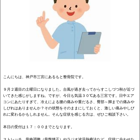
こんにちは、神戸市三宮にあるもと整骨院です。
９月２週目の土曜日になりました。台風が過ぎ去ってからすこしづつ秋が近づ
いてきた感じがしますね。ですが、今日も気温３０℃ある三宮です。日中エア
コンにあたりすぎて、冷えによる腰の痛みや重だるさ、臀部～脚までの痛みや
しびれはありませんか？その状態をそのままにしておくと、激しい痛みやしび
れに変わるかもしれません。そんな症状を感じる方は、ぜひご相談下さい。
本日の受付は１７：００までとなります。
ストレッチ、骨格調整（骨盤矯正）やラジオ波温熱療法など、症状に合わせた