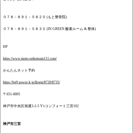
０７８－８９１－５８２０ (もと整骨院)
０７８－８９１－５８３０ (IN GREEN 酸素ルーム & 整体)
HP
https://www.moto-seikotsuin111.com/
かんたんネット予約
https://bg9.power-k.jp/llogin/8729/8735/
〒651-0095
神戸市中央区旭通3-2-5 Y'sコンフォート三宮102
神戸市三宮