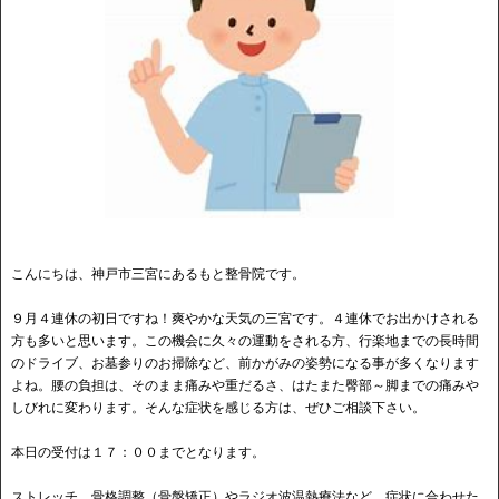
こんにちは、神戸市三宮にあるもと整骨院です。
９月４連休の初日ですね！爽やかな天気の三宮です。４連休でお出かけされる
方も多いと思います。この機会に久々の運動をされる方、行楽地までの長時間
のドライブ、お墓参りのお掃除など、前かがみの姿勢になる事が多くなります
よね。腰の負担は、そのまま痛みや重だるさ、はたまた臀部～脚までの痛みや
しびれに変わります。そんな症状を感じる方は、ぜひご相談下さい。
本日の受付は１７：００までとなります。
ストレッチ、骨格調整（骨盤矯正）やラジオ波温熱療法など、症状に合わせた