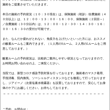
施術をご提案させていただきます。
本日の施術の予約状況（１０：３０現在）は、保険施術（初診）/自費施術（４
０分以上）は、１２：００・１３：００・１６：００、保険施術（２回目～）
／自費施術（３０分以内）は、１２：００・１２・３０・１４：３０・１６：
００・１６：３０の受付が可能です。
また、なんだか疲れがとれない、免疫力を上げたいといった方には、おススメ
の酸素ルームもご案内できます。（１人用のSルーム、２人用のLルームをご用
意しております。）
酸素ルームの予約状況は、比較的ご案内しやすい状況となっておりますので、
お時間お問い合わせの上、ご来院ください。
当院では、新型コロナ感染予防対策を行っております。施術者のマスク着用、
手指消毒、院内換気、ソーシャルディスタンスなどを徹底して行っております
し、ジアイーノ（次亜塩素水噴霧器）を設置しておりますので、安心してお身
体のケアにお越しください。お待ちしております。
－－－－－－－－－－－－－－－－－－－－－－－－－－
ご予約、お問合せ：