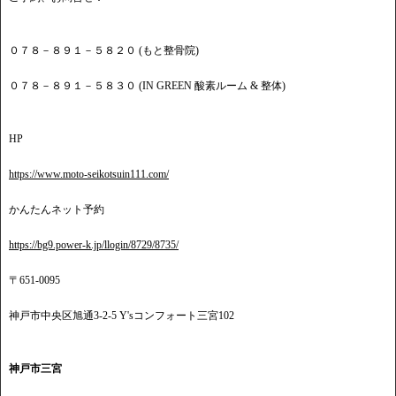
０７８－８９１－５８２０ (もと整骨院)
０７８－８９１－５８３０ (IN GREEN 酸素ルーム & 整体)
HP
https://www.moto-seikotsuin111.com/
かんたんネット予約
https://bg9.power-k.jp/llogin/8729/8735/
〒651-0095
神戸市中央区旭通3-2-5 Y'sコンフォート三宮102
神戸市三宮