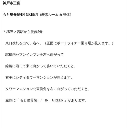
神戸市三宮
もと整骨院/IN GREEN
（酸素ルーム & 整体）
＊JR三ノ宮駅から徒歩5分
東口改札を出て、右へ。（正面にポートライナー乗り場が見えます。）
駅構内セブンイレブンを左へ曲がって
線路に沿って東に向かって歩いていただくと、
右手にシティタワーマンションが見えます。
タワーマンション北東側角を右に曲がっていただくと、
左側に「 もと整骨院 / IN GREEN 」があります。