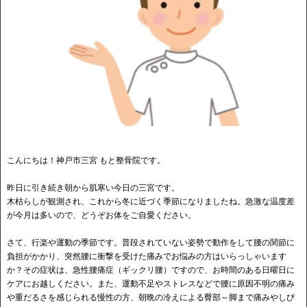
こんにちは！神戸市三宮 もと整骨院です。
昨日に引き続き朝から肌寒い今日の三宮です。
木枯らしが観測され、これから冬に近づく季節になりましたね。急激な温度差
が今月は多いので、どうぞお体をご自愛ください。
さて、行楽や運動の季節です。普段されていない姿勢で動作をして腰の関節に
負担がかかり、突然腰に衝撃を受けた痛みでお悩みの方はいらっしゃいます
か？その症状は、急性腰痛症（ギックリ腰）ですので、お時間のある日曜日に
ケアにお越しください。また、運動不足やストレスなどで腰に原因不明の痛み
や重だるさを感じられる慢性の方、朝晩の冷えによる臀部～脚まで痛みやしび