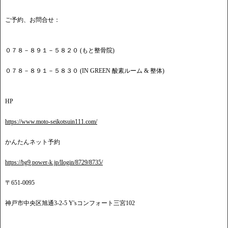
ご予約、お問合せ：
０７８－８９１－５８２０ (もと整骨院)
０７８－８９１－５８３０ (IN GREEN 酸素ルーム & 整体)
HP
https://www.moto-seikotsuin111.com/
かんたんネット予約
https://bg9.power-k.jp/llogin/8729/8735/
〒651-0095
神戸市中央区旭通3-2-5 Y'sコンフォート三宮102