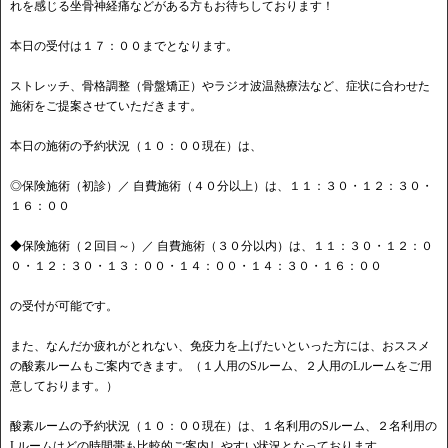
れを感じる坐骨神経痛などがある方もお待ちしております！
本日の受付は１７：００までとなります。
ストレッチ、骨格調整（骨盤矯正）やラジオ波温熱療法など、症状に合わせた
施術をご提案させていただきます。
本日の施術の予約状況（１０：００現在）は、
◎保険施術（初診）／ 自費施術（４０分以上）は、１１：３０・１２：３０・
１６：００
◆保険施術（２回目～）／ 自費施術（３０分以内）は、１１：３０・１２：０
０・１２：３０・１３：００・１４：００・１４：３０・１６：００
の受付が可能です。
また、なんだか疲れがとれない、免疫力を上げたいといった方には、おススメ
の酸素ルームもご案内できます。（１人用のSルーム、２人用のLルームをご用
意しております。）
酸素ルームの予約状況（１０：００現在）は、１名利用のSルーム、２名利用の
Lルームはどの時間帯も比較的ご案内しやすい状況となっております。