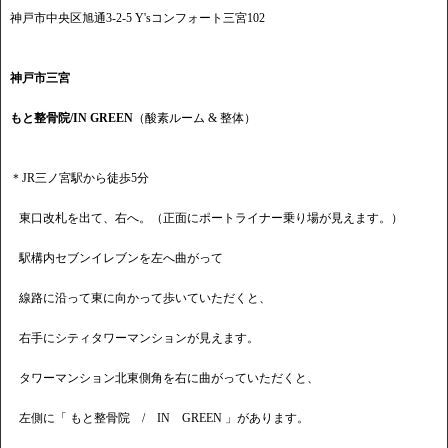
神戸市中央区旭通3-2-5 Y'sコンフォート三宮102
神戸市三宮
もと整骨院/IN GREEN
（酸素ルーム & 整体）
＊JR三ノ宮駅から徒歩5分
東口改札を出て、右へ。（正面にポートライナー乗り場が見えます。）
駅構内セブンイレブンを左へ曲がって
線路に沿って東に向かって歩いていただくと、
右手にシティタワーマンションが見えます。
タワーマンション北東側角を右に曲がっていただくと、
左側に「 もと整骨院 / IN GREEN 」があります。