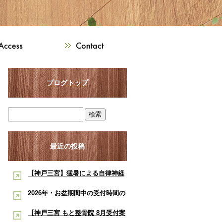
ブログトップ
最近の投稿
【神戸三宮】猛暑による自律神経
の乱れ・睡眠不足でお悩みの方へ
2026年・お盆期間中の受付時間の
｜酸素ルーム・酸素カプセルで夏
お知らせ【神戸市三宮 もと整骨
【神戸三宮 もと整骨院 8月受付案
のコンディショニングをサポー