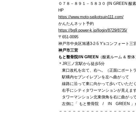
０７８－８９１－５８３０ (IN GREEN 酸素
HP
https://www.moto-seikotsuin111.com/
かんたんネット予約
https://bg9.power-k.jp/llogin/8729/8735/
〒651-0095
神戸市中央区旭通3-2-5 Y’sコンフォート三宮
神戸市三宮
もと整骨院/IN GREEN
（酸素ルーム & 整体
＊JR三ノ宮駅から徒歩5分
東口改札を出て、右へ。（正面にポートラ
駅構内セブンイレブンを左へ曲がって
線路に沿って東に向かって歩いていただ
右手にシティタワーマンションが見えま
タワーマンション北東側角を右に曲がっ
左側に「 もと整骨院 / IN GREEN 
－－－－－－－－－－－－－－－－－