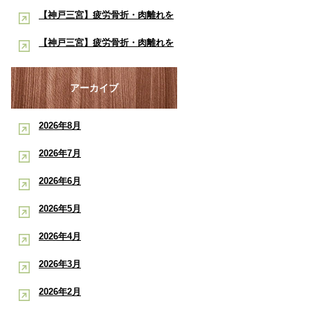
院】
内】8月は熱中症・交通事故・ス
【神戸三宮】疲労骨折・肉離れを
ト：もと整骨院
ポーツ障害に注意！酸素ルーム・
早く治したい学生アスリートへ｜
【神戸三宮】疲労骨折・肉離れを
酸素カプセルで夏の疲労回復をサ
酸素ルーム・酸素カプセルで競技
早く治したい学生アスリートへ｜
ポート
復帰をサポート【後編】：もと整
酸素ルーム・酸素カプセルで競技
アーカイブ
骨院
復帰をサポート【前編】：もと整
2026年8月
骨院
2026年7月
2026年6月
2026年5月
2026年4月
2026年3月
2026年2月