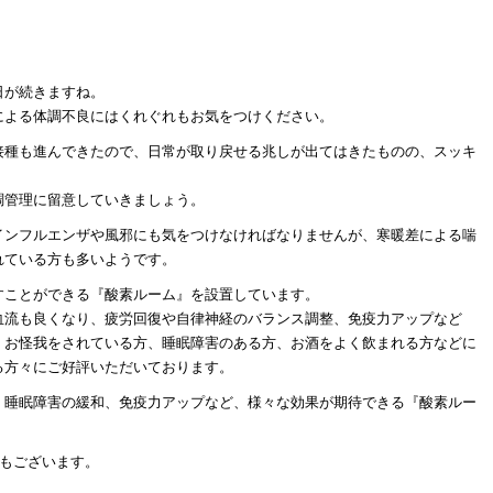
日が続きますね。
による体調不良にはくれぐれもお気をつけください。
接種も進んできたので、日常が取り戻せる兆しが出てはきたものの、スッキ
調管理に留意していきましょう。
インフルエンザや風邪にも気をつけなければなりませんが、寒暖差による喘
れている方も多いようです。
すことができる『酸素ルーム』を設置しています。
血流も良くなり、疲労回復や自律神経のバランス調整、免疫力アップなど
、お怪我をされている方、睡眠障害のある方、お酒をよく飲まれる方などに
る方々にご好評いただいております。
、睡眠障害の緩和、免疫力アップなど、様々な効果が期待できる『酸素ルー
”もございます。