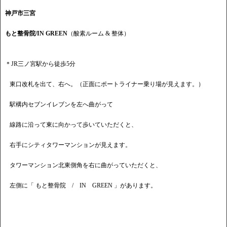
神戸市三宮
もと整骨院/IN GREEN
（酸素ルーム & 整体）
＊JR三ノ宮駅から徒歩5分
東口改札を出て、右へ。（正面にポートライナー乗り場が見えます。）
駅構内セブンイレブンを左へ曲がって
線路に沿って東に向かって歩いていただくと、
右手にシティタワーマンションが見えます。
タワーマンション北東側角を右に曲がっていただくと、
左側に「 もと整骨院 / IN GREEN 」があります。