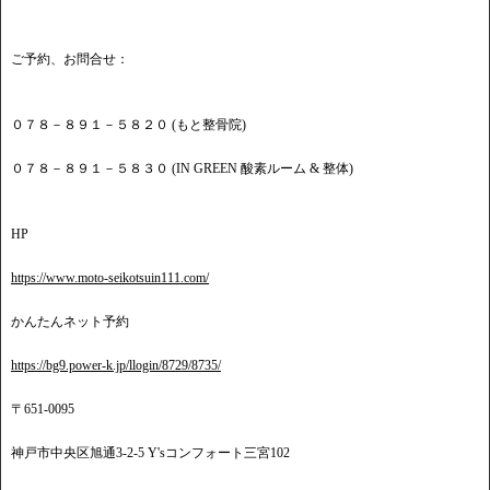
ご予約、お問合せ：
０７８－８９１－５８２０ (もと整骨院)
０７８－８９１－５８３０ (IN GREEN 酸素ルーム & 整体)
HP
https://www.moto-seikotsuin111.com/
かんたんネット予約
https://bg9.power-k.jp/llogin/8729/8735/
〒651-0095
神戸市中央区旭通3-2-5 Y'sコンフォート三宮102