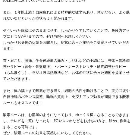
の日は特にお辛いといったことはないでしょうか？
また、１年以上続く自粛疲れによる精神的な疲労もあり、体がだるい、よく眠
れないなどといった症状もよく聞かれます。
そういった症状はそのままにせず、しっかりケアしていくことで、免疫力アッ
プにもつながりますので、ぜひ当院へお越しください。
しっかりお身体の状態をお聞きし、症状に合った施術をご提案させていただき
ます！
首・肩こり、腰痛、坐骨神経痛の痛み・しびれなどの不調には、整体＝骨格調
整セラピー（背骨・骨盤矯正）・パートナーストレッチ・筋肉調整セラピー
（もみほぐし）、ラジオ波温熱療法など、お体の症状に合った施術を提案させ
ていただきます。
また、体の隅々まで酸素が行き渡り、細胞の活性を助けることで、疲労回復や
自律神経のバランス調整、睡眠の質向上、免疫力アップ効果が期待できる酸素
ルームもオススメです！
酸素ルームは、お部屋のようになっており、ゆっくり横になることもできます
し、テレビをご覧になったり、PCやスマホなどをお持ちの方は、静かに作業を
することも可能です。
ぜひ、酸素ルームの効果を実感しにいらしてください。