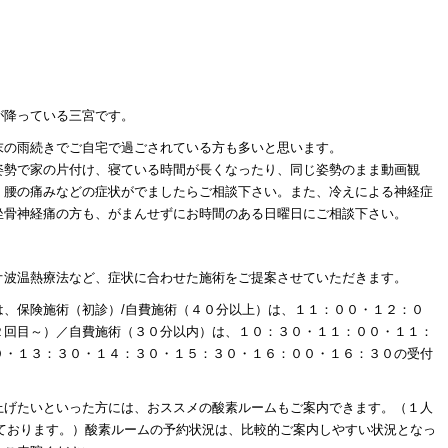
が降っている三宮です。
末の雨続きでご自宅で過ごされている方も多いと思います。
姿勢で家の片付け、寝ている時間が長くなったり、同じ姿勢のまま動画観
、腰の痛みなどの症状がでましたらご相談下さい。また、冷えによる神経症
坐骨神経痛の方も、がまんせずにお時間のある日曜日にご相談下さい。
オ波温熱療法など、症状に合わせた施術をご提案させていただきます。
は、保険施術（初診）/自費施術（４０分以上）は、１１：００・１２：０
２回目～）／自費施術（３０分以内）は、１０：３０・１１：００・１１：
０・１３：３０・１４：３０・１５：３０・１６：００・１６：３０の受付
上げたいといった方には、おススメの酸素ルームもご案内できます。（１人
しております。）酸素ルームの予約状況は、比較的ご案内しやすい状況となっ