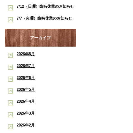
酸素ルーム・酸素カプセルで競技
早く治したい学生アスリートへ｜
7/12（日曜）臨時休業のお知らせ
ポート
復帰をサポート【後編】：もと整
酸素ルーム・酸素カプセルで競技
【神戸市三宮 もと整骨院】
7/7（火曜）臨時休業のお知らせ
骨院
復帰をサポート【前編】：もと整
【神戸市三宮 もと整骨院】
骨院
アーカイブ
2026年8月
2026年7月
2026年6月
2026年5月
2026年4月
2026年3月
2026年2月