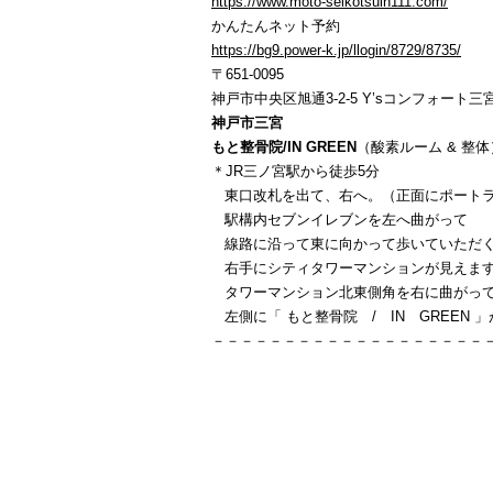
https://www.moto-seikotsuin111.com/
かんたんネット予約
https://bg9.power-k.jp/llogin/8729/8735/
〒651-0095
神戸市中央区旭通3-2-5 Y’sコンフォート三宮
神戸市三宮
もと整骨院/IN GREEN
（酸素ルーム & 整体
＊JR三ノ宮駅から徒歩5分
東口改札を出て、右へ。（正面にポートラ
駅構内セブンイレブンを左へ曲がって
線路に沿って東に向かって歩いていただ
右手にシティタワーマンションが見えま
タワーマンション北東側角を右に曲がっ
左側に「 もと整骨院 / IN GREEN 
－－－－－－－－－－－－－－－－－－－