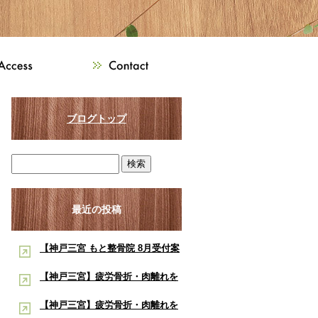
ブログトップ
最近の投稿
【神戸三宮 もと整骨院 8月受付案
内】8月は熱中症・交通事故・ス
【神戸三宮】疲労骨折・肉離れを
ポーツ障害に注意！酸素ルーム・
早く治したい学生アスリートへ｜
【神戸三宮】疲労骨折・肉離れを
酸素カプセルで夏の疲労回復をサ