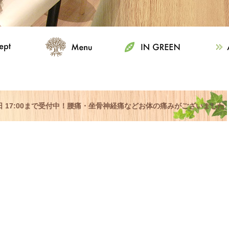
日曜日 17:00まで受付中！腰痛・坐骨神経痛などお体の痛みがございました