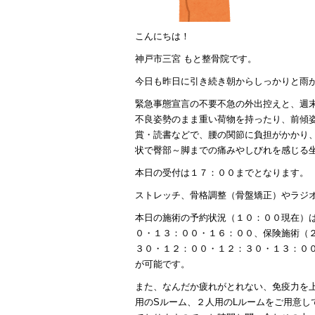
こんにちは！
神戸市三宮 もと整骨院です。
今日も昨日に引き続き朝からしっかりと雨
緊急事態宣言の不要不急の外出控えと、週
不良姿勢のまま重い荷物を持ったり、前傾
賞・読書などで、腰の関節に負担がかかり
状で臀部～脚までの痛みやしびれを感じる
本日の受付は１７：００までとなります。
ストレッチ、骨格調整（骨盤矯正）やラジ
本日の施術の予約状況（１０：００現在）
０・１３：００・１６：００、保険施術（
３０・１２：００・１２：３０・１３：０
が可能です。
また、なんだか疲れがとれない、免疫力を
用のSルーム、２人用のLルームをご用意