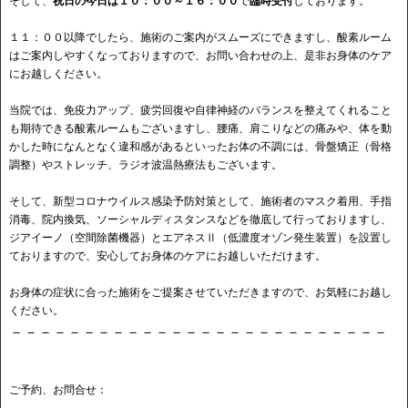
そして、
祝日の今日は１０：００～１６：００
で
臨時受付
しております。
１１：００以降でしたら、施術のご案内がスムーズにできますし、酸素ルーム
はご案内しやすくなっておりますので、お問い合わせの上、是非お身体のケア
にお越しください。
当院では、免疫力アップ、疲労回復や自律神経のバランスを整えてくれること
も期待できる酸素ルームもございますし、腰痛、肩こりなどの痛みや、体を動
かした時になんとなく違和感があるといったお体の不調には、骨盤矯正（骨格
調整）やストレッチ、ラジオ波温熱療法もございます。
そして、新型コロナウイルス感染予防対策として、施術者のマスク着用、手指
消毒、院内換気、ソーシャルディスタンスなどを徹底して行っておりますし、
ジアイーノ（空間除菌機器）とエアネスⅡ（低濃度オゾン発生装置）を設置し
ておりますので、安心してお身体のケアにお越しいただけます。
お身体の症状に合った施術をご提案させていただきますので、お気軽にお越し
ください。
－－－－－－－－－－－－－－－－－－－－－－－－－－
ご予約、お問合せ：