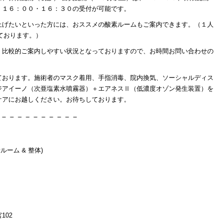
、１６：００・１６：３０の受付が可能です。
上げたいといった方には、おススメの酸素ルームもご案内できます。（１人
ております。）
、比較的ご案内しやすい状況となっておりますので、お時間お問い合わせの
ております。施術者のマスク着用、手指消毒、院内換気、ソーシャルディス
ジアイーノ（次亜塩素水噴霧器）＋エアネスⅡ（低濃度オゾン発生装置）を
ケアにお越しください。お待ちしております。
－－－－－－－－－－
ルーム & 整体)
102