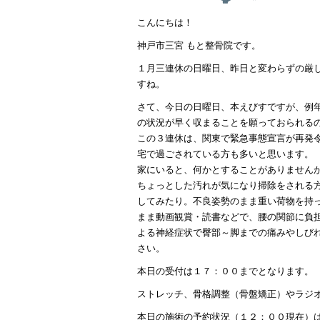
こんにちは！
神戸市三宮 もと整骨院です。
１月三連休の日曜日、昨日と変わらずの厳
すね。
さて、今日の日曜日、本えびすですが、例
の状況が早く収まることを願っておられる
この３連休は、関東で緊急事態宣言が再発
宅で過ごされている方も多いと思います。
家にいると、何かとすることがありません
ちょっとした汚れが気になり掃除をされる
してみたり。不良姿勢のまま重い荷物を持
まま動画観賞・読書などで、腰の関節に負
よる神経症状で臀部～脚までの痛みやしび
さい。
本日の受付は１７：００までとなります。
ストレッチ、骨格調整（骨盤矯正）やラジ
本日の施術の予約状況（１２：００現在）