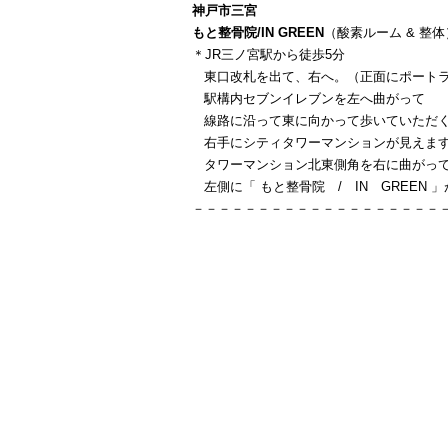
神戸市三宮
もと整骨院/IN GREEN
（酸素ルーム & 整体
＊JR三ノ宮駅から徒歩5分
東口改札を出て、右へ。（正面にポートラ
駅構内セブンイレブンを左へ曲がって
線路に沿って東に向かって歩いていただ
右手にシティタワーマンションが見えま
タワーマンション北東側角を右に曲がっ
左側に「 もと整骨院 / IN GREEN 
－－－－－－－－－－－－－－－－－－－