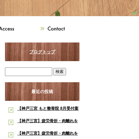
ブログトップ
最近の投稿
【神戸三宮 もと整骨院 8月受付案
内】8月は熱中症・交通事故・ス
【神戸三宮】疲労骨折・肉離れを
ポーツ障害に注意！酸素ルーム・
早く治したい学生アスリートへ｜
【神戸三宮】疲労骨折・肉離れを
酸素カプセルで夏の疲労回復をサ