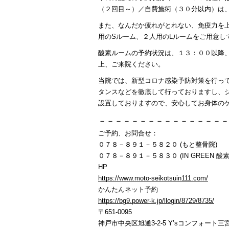
（２回目～）／自費施術（３０分以内）は
また、なんだか疲れがとれない、免疫力を
用のSルーム、２人用のLルームをご用意し
酸素ルームの予約状況は、１３：００以降
上、ご来院ください。
当院では、新型コロナ感染予防対策を行っ
タンスなどを徹底して行っておりますし、
設置しておりますので、安心してお身体の
－－－－－－－－－－－－－－－－
ご予約、お問合せ：
０７８－８９１－５８２０ (もと整骨院)
０７８－８９１－５８３０ (IN GREEN 酸素
HP
https://www.moto-seikotsuin111.com/
かんたんネット予約
https://bg9.power-k.jp/llogin/8729/8735/
〒651-0095
神戸市中央区旭通3-2-5 Y’sコンフォート三宮