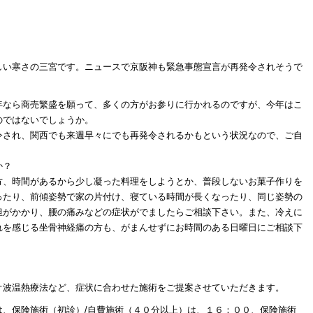
しい寒さの三宮です。ニュースで京阪神も緊急事態宣言が再発令されそうで
年なら商売繁盛を願って、多くの方がお参りに行かれるのですが、今年はこ
のではないでしょうか。
令され、関西でも来週早々にでも再発令されるかもという状況なので、ご自
か？
方、時間があるから少し凝った料理をしようとか、普段しないお菓子作りを
ったり、前傾姿勢で家の片付け、寝ている時間が長くなったり、同じ姿勢の
担がかかり、腰の痛みなどの症状がでましたらご相談下さい。また、冷えに
れを感じる坐骨神経痛の方も、がまんせずにお時間のある日曜日にご相談下
オ波温熱療法など、症状に合わせた施術をご提案させていただきます。
は、保険施術（初診）/自費施術（４０分以上）は、１６：００、保険施術