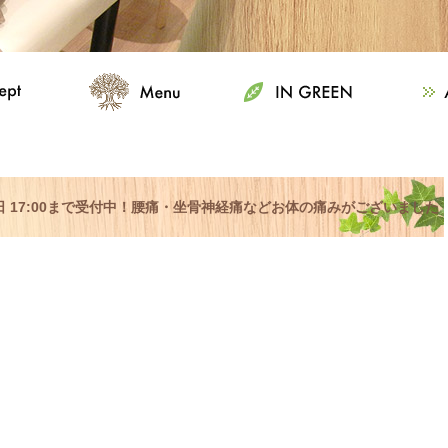
日曜日 17:00まで受付中！腰痛・坐骨神経痛などお体の痛みがございました