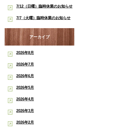
酸素ルーム・酸素カプセルで競技
早く治したい学生アスリートへ｜
7/12（日曜）臨時休業のお知らせ
ポート
復帰をサポート【後編】：もと整
酸素ルーム・酸素カプセルで競技
【神戸市三宮 もと整骨院】
7/7（火曜）臨時休業のお知らせ
骨院
復帰をサポート【前編】：もと整
【神戸市三宮 もと整骨院】
骨院
アーカイブ
2026年8月
2026年7月
2026年6月
2026年5月
2026年4月
2026年3月
2026年2月