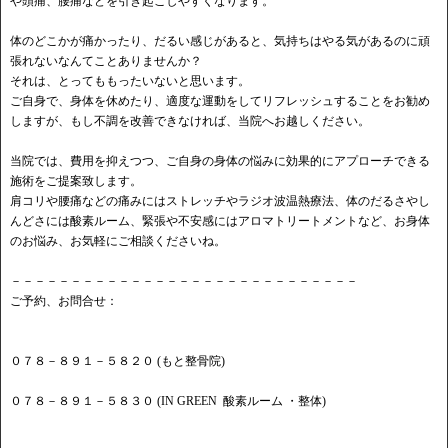
や頭痛、腰痛などを引き起こしやすくなります。
体のどこかが痛かったり、だるい感じがあると、気持ちはやる気があるのに頑
張れないなんてことありませんか？
それは、とってももったいないと思います。
ご自身で、身体を休めたり、適度な運動をしてリフレッシュすることをお勧め
しますが、もし不調を改善できなければ、当院へお越しください。
当院では、費用を抑えつつ、ご自身の身体の悩みに効果的にアプローチできる
施術をご提案致します。
肩コリや腰痛などの痛みにはストレッチやラジオ波温熱療法、体のだるさやし
んどさには酸素ルーム、緊張や不安感にはアロマトリートメントなど、お身体
のお悩み、お気軽にご相談くださいね。
－－－－－－－－－－－－－－－－－－－－－－－－－－－－－
ご予約、お問合せ：
０７８－８９１－５８２０ (もと整骨院)
０７８－８９１－５８３０ (IN GREEN 酸素ルーム ・整体)