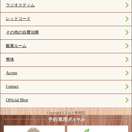
ラジオスティム
レッドコード
その他の自費治療
酸素ルーム
整体
Access
Contact
Official Blog
Copyright (C) もと整骨院