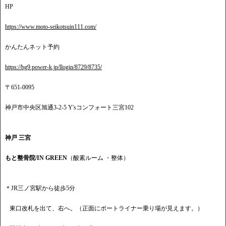
HP
https://www.moto-seikotsuin111.com/
かんたんネット予約
https://bg9.power-k.jp/llogin/8729/8735/
〒651-0095
神戸市中央区旭通3-2-5 Y'sコンフォート三宮102
神戸 三宮
もと整骨院/IN GREEN
（酸素ルーム ・整体）
＊JR三ノ宮駅から徒歩5分
東口改札を出て、右へ。（正面にポートライナー乗り場が見えます。）