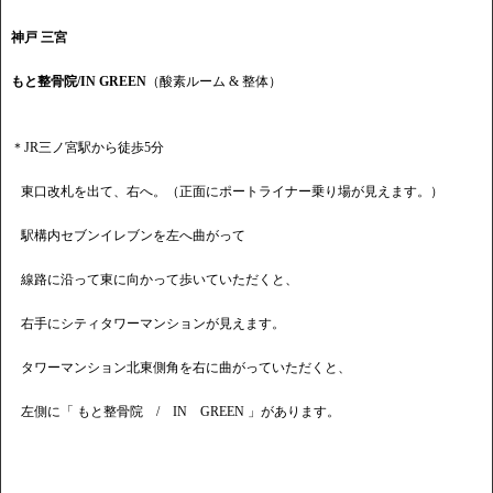
神戸 三宮
もと整骨院/IN GREEN
（酸素ルーム & 整体）
＊JR三ノ宮駅から徒歩5分
東口改札を出て、右へ。（正面にポートライナー乗り場が見えます。）
駅構内セブンイレブンを左へ曲がって
線路に沿って東に向かって歩いていただくと、
右手にシティタワーマンションが見えます。
タワーマンション北東側角を右に曲がっていただくと、
左側に「 もと整骨院 / IN GREEN 」があります。