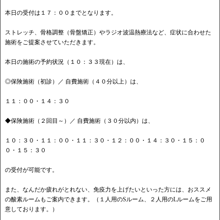
本日の受付は１７：００までとなります。
ストレッチ、骨格調整（骨盤矯正）やラジオ波温熱療法など、症状に合わせた
施術をご提案させていただきます。
本日の施術の予約状況（１０：３３現在）は、
◎保険施術（初診）／ 自費施術（４０分以上）は、
１１：００・１４：３０
◆保険施術（２回目～）／ 自費施術（３０分以内）は、
１０：３０・１１：００・１１：３０・１２：００・１４：３０・１５：０
０・１５：３０
の受付が可能です。
また、なんだか疲れがとれない、免疫力を上げたいといった方には、おススメ
の酸素ルームもご案内できます。（１人用のSルーム、２人用のLルームをご用
意しております。）