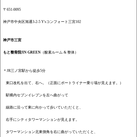
〒651-0095
神戸市中央区旭通3-2-5 Y'sコンフォート三宮102
神戸市三宮
もと整骨院/IN GREEN
（酸素ルーム & 整体）
＊JR三ノ宮駅から徒歩5分
東口改札を出て、右へ。（正面にポートライナー乗り場が見えます。）
駅構内セブンイレブンを左へ曲がって
線路に沿って東に向かって歩いていただくと、
右手にシティタワーマンションが見えます。
タワーマンション北東側角を右に曲がっていただくと、