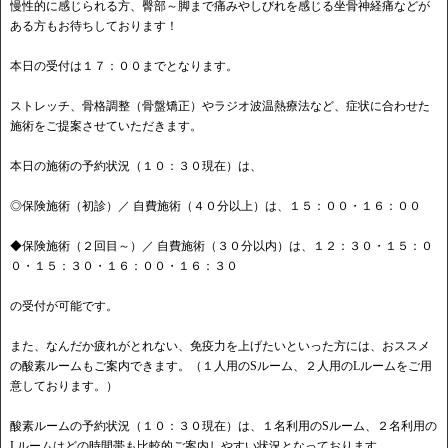
慢性的に感じられる方、臀部～脚まで痛みやしびれを感じる坐骨神経痛などが
ある方もお待ちしております！
本日の受付は１７：００までとなります。
ストレッチ、骨格調整（骨盤矯正）やラジオ波温熱療法など、症状に合わせた
施術をご提案させていただきます。
本日の施術の予約状況（１０：３０現在）は、
◎保険施術（初診）／ 自費施術（４０分以上）は、１５：００・１６：００
◆保険施術（２回目～）／ 自費施術（３０分以内）は、１２：３０・１５：０
０・１５：３０・１６：００・１６：３０
の受付が可能です。
また、なんだか疲れがとれない、免疫力を上げたいといった方には、おススメ
の酸素ルームもご案内できます。（１人用のSルーム、２人用のLルームをご用
意しております。）
酸素ルームの予約状況（１０：３０現在）は、１名利用のSルーム、２名利用の
Lルームはどの時間帯も比較的ご案内しやすい状況となっております。