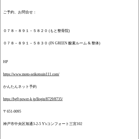
ご予約、お問合せ：
０７８－８９１－５８２０ (もと整骨院)
０７８－８９１－５８３０ (IN GREEN 酸素ルーム & 整体)
HP
https://www.moto-seikotsuin111.com/
かんたんネット予約
https://bg9.power-k.jp/llogin/8729/8735/
〒651-0095
神戸市中央区旭通3-2-5 Y'sコンフォート三宮102