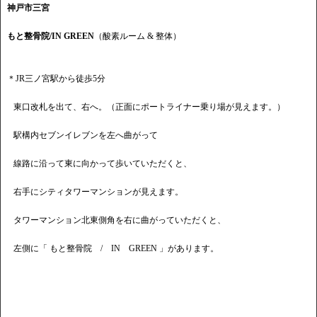
神戸市三宮
もと整骨院/IN GREEN
（酸素ルーム & 整体）
＊JR三ノ宮駅から徒歩5分
東口改札を出て、右へ。（正面にポートライナー乗り場が見えます。）
駅構内セブンイレブンを左へ曲がって
線路に沿って東に向かって歩いていただくと、
右手にシティタワーマンションが見えます。
タワーマンション北東側角を右に曲がっていただくと、
左側に「 もと整骨院 / IN GREEN 」があります。