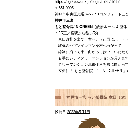
https://bg9.power-k.jp/llogin/8729/8735/
〒651-0095
神戸市中央区旭通3-2-5 Y’sコンフォート三宮
神戸市三宮
もと整骨院/IN GREEN
（酸素ルーム & 整体
＊JR三ノ宮駅から徒歩5分
東口改札を出て、右へ。（正面にポートラ
駅構内セブンイレブンを左へ曲がって
線路に沿って東に向かって歩いていただ
右手にシティタワーマンションが見えま
タワーマンション北東側角を右に曲がっ
左側に「 もと整骨院 / IN GREEN 
－－－－－－－－－－－－－－－－－－－
神戸市三宮 もと整骨院 本日（5/
投稿日
2022年5月1日
お困りの方はご相談下さい！