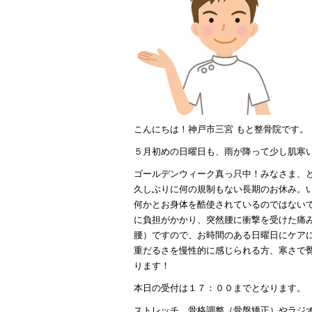
こんにちは！神戸市三宮 もと整骨院です。
５月初めの日曜日も、雨が降って少し肌寒
ゴールデンウィーク真っ只中！みなさま、
久しぶりに何の規制もない長期のお休み。
何かとお身体を酷使されているのではない
に負担がかかり、突然腰に衝撃を受けた痛
腰）ですので、お時間のある日曜日にケア
重だるさを慢性的に感じられる方、寒さで
ります！
本日の受付は１７：００までとなります。
ストレッチ、骨格調整（骨盤矯正）やラジ