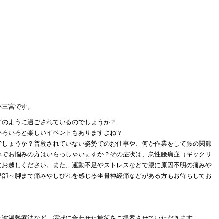
い三宮です。
どのように過ごされているのでしょうか？
いろいろと楽しいイベントもありますよね？
でしょうか？普段されていない姿勢でのお仕事や、何か作業をして腰の関節
みでお悩みの方はいらっしゃいますか？その症状は、急性腰痛症（ギックリ
にお越しください。また、運動不足やストレスなどで腰に原因不明の痛みや
臀部～脚まで痛みやしびれを感じる坐骨神経痛などがある方もお待ちしてお
オ波温熱療法など、症状に合わせた施術をご提案させていただきます。