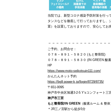
当院では、新型コロナ感染予防対策を行っ
タンスなどを徹底して行っておりますし、
置）を設置しておりますので、安心してお
－－－－－－－－－－－－－－－－
ご予約、お問合せ：
０７８－８９１－５８２０ (もと整骨院)
０７８－８９１－５８３０ (IN GREEN 酸素
HP
https://www.moto-seikotsuin111.com/
かんたんネット予約
https://bg9.power-k.jp/llogin/8729/8735/
〒651-0095
神戸市中央区旭通3-2-5 Y’sコンフォート三宮
神戸市三宮
もと整骨院/IN GREEN
（酸素ルーム & 整体
＊JR三ノ宮駅から徒歩5分