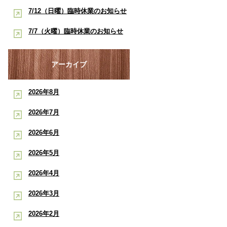
酸素ルーム・酸素カプセルで競技
早く治したい学生アスリートへ｜
7/12（日曜）臨時休業のお知らせ
ポート
復帰をサポート【後編】：もと整
酸素ルーム・酸素カプセルで競技
【神戸市三宮 もと整骨院】
7/7（火曜）臨時休業のお知らせ
骨院
復帰をサポート【前編】：もと整
【神戸市三宮 もと整骨院】
骨院
アーカイブ
2026年8月
2026年7月
2026年6月
2026年5月
2026年4月
2026年3月
2026年2月