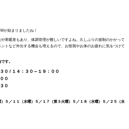
GWが始まりましたね！
化や寒暖差もあり、体調管理が難しいですよね。久しぶりの規制のかかって
ベントなど外出する機会も増えるので、お怪我やお体のお疲れに気をつけて
内です。
 / １４：３０～１９：００
００
３０
曜）
５
／１１（水曜）５／１７（第３火曜）５／１８（水曜）５／２５（水