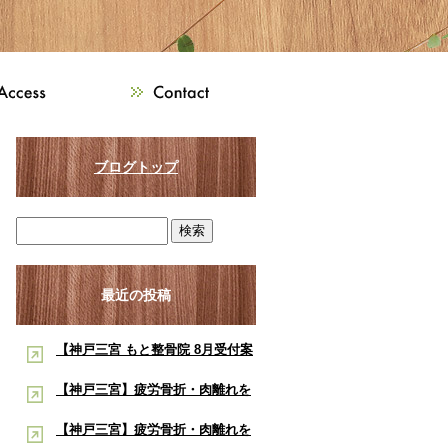
ブログトップ
最近の投稿
【神戸三宮 もと整骨院 8月受付案
内】8月は熱中症・交通事故・ス
【神戸三宮】疲労骨折・肉離れを
ポーツ障害に注意！酸素ルーム・
早く治したい学生アスリートへ｜
【神戸三宮】疲労骨折・肉離れを
酸素カプセルで夏の疲労回復をサ