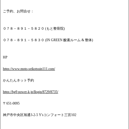
ご予約、お問合せ：
０７８－８９１－５８２０ (もと整骨院)
０７８－８９１－５８３０ (IN GREEN 酸素ルーム & 整体)
HP
https://www.moto-seikotsuin111.com/
かんたんネット予約
https://bg9.power-k.jp/llogin/8729/8735/
〒651-0095
神戸市中央区旭通3-2-5 Y'sコンフォート三宮102