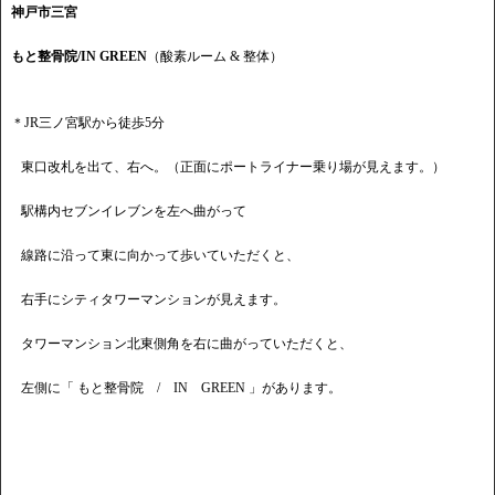
神戸市三宮
もと整骨院/IN GREEN
（酸素ルーム & 整体）
＊JR三ノ宮駅から徒歩5分
東口改札を出て、右へ。（正面にポートライナー乗り場が見えます。）
駅構内セブンイレブンを左へ曲がって
線路に沿って東に向かって歩いていただくと、
右手にシティタワーマンションが見えます。
タワーマンション北東側角を右に曲がっていただくと、
左側に「 もと整骨院 / IN GREEN 」があります。