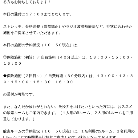
る方もお待ちしております！
本日の受付は１７：００までとなります。
ストレッチ、骨格調整（骨盤矯正）やラジオ波温熱療法など、症状に合わせた
施術をご提案させていただきます。
本日の施術の予約状況（１０：５０現在）は、
◎保険施術（初診）／ 自費施術（４０分以上）は、１３：００・１５：００・
１６：００
◆保険施術（２回目～）／ 自費施術（３０分以内）は、１３：００・１３：３
０・１５：００・１５：３０・１６：００
の受付が可能です。
また、なんだか疲れがとれない、免疫力を上げたいといった方には、おススメ
の酸素ルームもご案内できます。（１人用のSルーム、２人用のLルームをご用
意しております。）
酸素ルームの予約状況（１０：５０現在）は、１名利用のSルーム、２名利用の
Lルームはどの時間帯も比較的ご案内しやすい状況となっております。