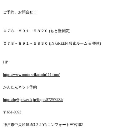
ご予約、お問合せ：
０７８－８９１－５８２０ (もと整骨院)
０７８－８９１－５８３０ (IN GREEN 酸素ルーム & 整体)
HP
https://www.moto-seikotsuin111.com/
かんたんネット予約
https://bg9.power-k.jp/llogin/8729/8735/
〒651-0095
神戸市中央区旭通3-2-5 Y'sコンフォート三宮102