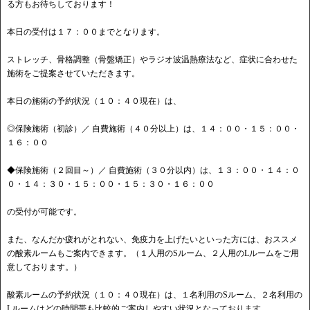
る方もお待ちしております！
本日の受付は１７：００までとなります。
ストレッチ、骨格調整（骨盤矯正）やラジオ波温熱療法など、症状に合わせた
施術をご提案させていただきます。
本日の施術の予約状況（１０：４０現在）は、
◎保険施術（初診）／ 自費施術（４０分以上）は、１４：００・１５：００・
１６：００
◆保険施術（２回目～）／ 自費施術（３０分以内）は、１３：００・１４：０
０・１４：３０・１５：００・１５：３０・１６：００
の受付が可能です。
また、なんだか疲れがとれない、免疫力を上げたいといった方には、おススメ
の酸素ルームもご案内できます。（１人用のSルーム、２人用のLルームをご用
意しております。）
酸素ルームの予約状況（１０：４０現在）は、１名利用のSルーム、２名利用の
Lルームはどの時間帯も比較的ご案内しやすい状況となっております。