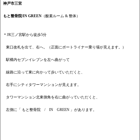
神戸市三宮
もと整骨院/IN GREEN
（酸素ルーム & 整体）
＊JR三ノ宮駅から徒歩5分
東口改札を出て、右へ。（正面にポートライナー乗り場が見えます。）
駅構内セブンイレブンを左へ曲がって
線路に沿って東に向かって歩いていただくと、
右手にシティタワーマンションが見えます。
タワーマンション北東側角を右に曲がっていただくと、
左側に「 もと整骨院 / IN GREEN 」があります。