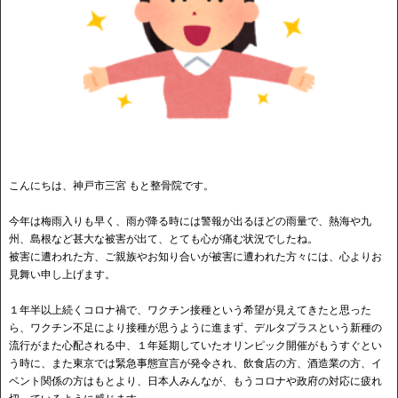
こんにちは、神戸市三宮 もと整骨院です。
今年は梅雨入りも早く、雨が降る時には警報が出るほどの雨量で、熱海や九
州、島根など甚大な被害が出て、とても心が痛む状況でしたね。
被害に遭われた方、ご親族やお知り合いが被害に遭われた方々には、心よりお
見舞い申し上げます。
１年半以上続くコロナ禍で、ワクチン接種という希望が見えてきたと思った
ら、ワクチン不足により接種が思うように進まず、デルタプラスという新種の
流行がまた心配される中、１年延期していたオリンピック開催がもうすぐとい
う時に、また東京では緊急事態宣言が発令され、飲食店の方、酒造業の方、イ
ベント関係の方はもとより、日本人みんなが、もうコロナや政府の対応に疲れ