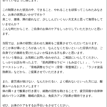
切っているように感じます。
この制限された状況の中、できること、やれることを頑張ってこられたみなさ
ん、お体の状態はいかがですか？
肩こり、腰痛、脚の疲れなど、少ししんどいくらい大丈夫と思って無理をして
いませんか？
こんな時だからこそ、ご自身のお体のケアをしっかりしていただきたいと思い
ます。
当院では、お体の状態に合わせた施術をご提案させていただいております。
どこか体が痛いところがあったり、なんとなくだるいといった症状の方は、ご
自身でどの施術を受けたらよいか悩まれる方も多いと思います。
そういう場合は、お気軽にお問い合わせの上、ご相談にいらしてください。
しっかりお話を伺った上で、『筋肉調整セラピー（もみほぐし）』、『パート
ナーストレッチ』、『骨格調整セラピー（背骨・骨盤矯正）』、『ラジオ波温
熱療法』などから、ご提案させていただきます。
また、疲労感が抜けない、なんだかだるい、よく眠れないといった方には、酸
素ルームをおススメします！
体の隅々まで酸素が行き渡り、細胞の活性を助けることで、疲労回復や自律神
経のバランス調整、睡眠の質向上、免疫力アップ効果が期待できます。
ぜひ、お体のケアをするお手伝いをさせてください。