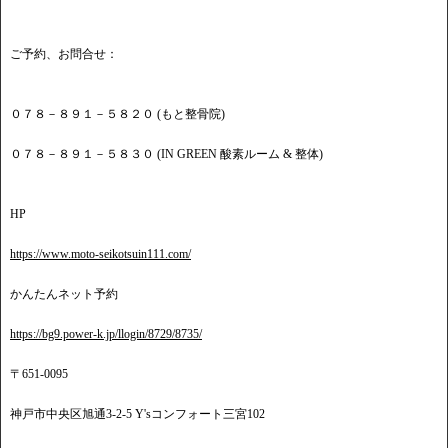
ご予約、お問合せ：
０７８－８９１－５８２０ (もと整骨院)
０７８－８９１－５８３０ (IN GREEN 酸素ルーム & 整体)
HP
https://www.moto-seikotsuin111.com/
かんたんネット予約
https://bg9.power-k.jp/llogin/8729/8735/
〒651-0095
神戸市中央区旭通3-2-5 Y'sコンフォート三宮102