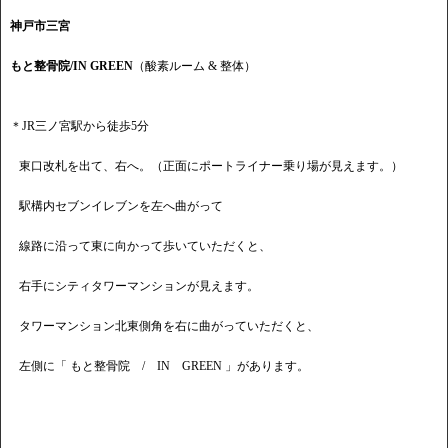
神戸市三宮
もと整骨院/IN GREEN
（酸素ルーム & 整体）
＊JR三ノ宮駅から徒歩5分
東口改札を出て、右へ。（正面にポートライナー乗り場が見えます。）
駅構内セブンイレブンを左へ曲がって
線路に沿って東に向かって歩いていただくと、
右手にシティタワーマンションが見えます。
タワーマンション北東側角を右に曲がっていただくと、
左側に「 もと整骨院 / IN GREEN 」があります。