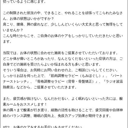
切っているように感じます。
この制限された状況の中、できること、やれることを頑張ってこられたみなさ
ん、お体の状態はいかがですか？
肩こり、腰痛、脚の疲れなど、少ししんどいくらい大丈夫と思って無理をして
いませんか？
こんな時だからこそ、ご自身のお体のケアをしっかりしていただきたいと思い
ます。
当院では、お体の状態に合わせた施術をご提案させていただいております。
どこか体が痛いところがあったり、なんとなくだるいといった症状の方は、ご
自身でどの施術を受けたらよいか悩まれる方も多いと思います。
そういう場合は、お気軽にお問い合わせの上、ご相談にいらしてください。
しっかりお話を伺った上で、『筋肉調整セラピー（もみほぐし）』、『パート
ナーストレッチ』、『骨格調整セラピー（背骨・骨盤矯正）』、『ラジオ波温
熱療法』などから、ご提案させていただきます。
また、疲労感が抜けない、なんだかだるい、よく眠れないといった方には、酸
素ルームをおススメします！
体の隅々まで酸素が行き渡り、細胞の活性を助けることで、疲労回復や自律神
経のバランス調整、睡眠の質向上、免疫力アップ効果が期待できます。
ぜひ、お体のケアをするお手伝いをさせてください。