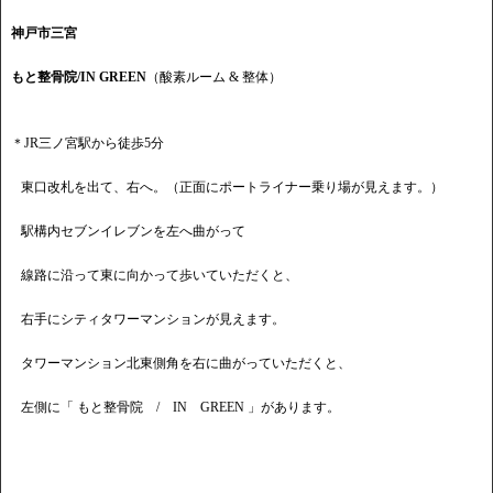
神戸市三宮
もと整骨院/IN GREEN
（酸素ルーム & 整体）
＊JR三ノ宮駅から徒歩5分
東口改札を出て、右へ。（正面にポートライナー乗り場が見えます。）
駅構内セブンイレブンを左へ曲がって
線路に沿って東に向かって歩いていただくと、
右手にシティタワーマンションが見えます。
タワーマンション北東側角を右に曲がっていただくと、
左側に「 もと整骨院 / IN GREEN 」があります。