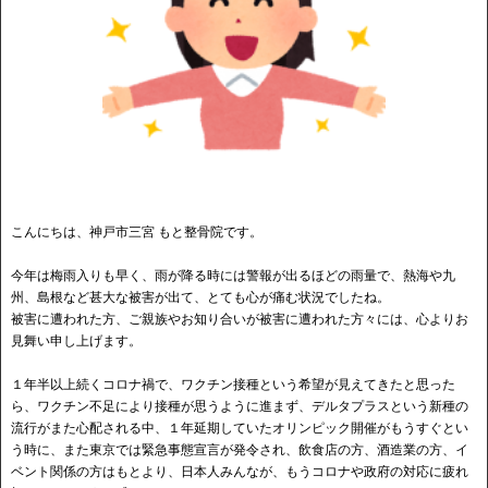
こんにちは、神戸市三宮 もと整骨院です。
今年は梅雨入りも早く、雨が降る時には警報が出るほどの雨量で、熱海や九
州、島根など甚大な被害が出て、とても心が痛む状況でしたね。
被害に遭われた方、ご親族やお知り合いが被害に遭われた方々には、心よりお
見舞い申し上げます。
１年半以上続くコロナ禍で、ワクチン接種という希望が見えてきたと思った
ら、ワクチン不足により接種が思うように進まず、デルタプラスという新種の
流行がまた心配される中、１年延期していたオリンピック開催がもうすぐとい
う時に、また東京では緊急事態宣言が発令され、飲食店の方、酒造業の方、イ
ベント関係の方はもとより、日本人みんなが、もうコロナや政府の対応に疲れ