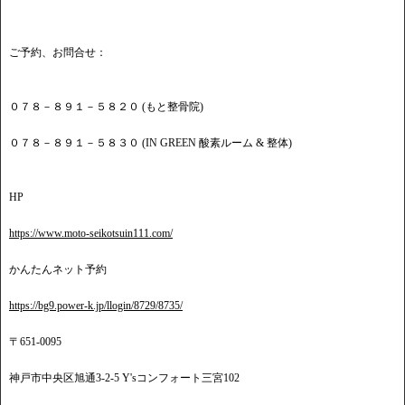
ご予約、お問合せ：
０７８－８９１－５８２０ (もと整骨院)
０７８－８９１－５８３０ (IN GREEN 酸素ルーム & 整体)
HP
https://www.moto-seikotsuin111.com/
かんたんネット予約
https://bg9.power-k.jp/llogin/8729/8735/
〒651-0095
神戸市中央区旭通3-2-5 Y'sコンフォート三宮102