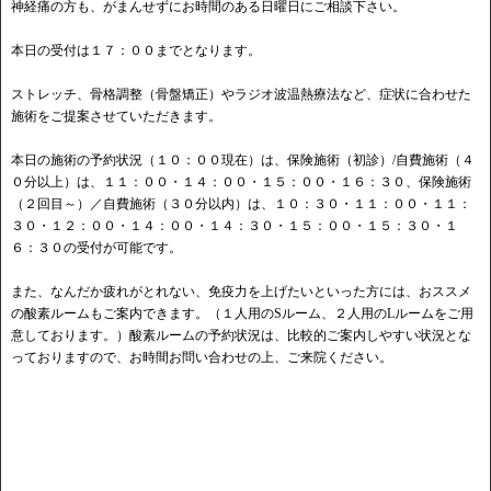
神経痛の方も、がまんせずにお時間のある日曜日にご相談下さい。
本日の受付は１７：００までとなります。
ストレッチ、骨格調整（骨盤矯正）やラジオ波温熱療法など、症状に合わせた
施術をご提案させていただきます。
本日の施術の予約状況（１０：００現在）は、保険施術（初診）/自費施術（４
０分以上）は、１１：００・１４：００・１５：００・１６：３０、保険施術
（２回目～）／自費施術（３０分以内）は、１０：３０・１１：００・１１：
３０・１２：００・１４：００・１４：３０・１５：００・１５：３０・１
６：３０の受付が可能です。
また、なんだか疲れがとれない、免疫力を上げたいといった方には、おススメ
の酸素ルームもご案内できます。（１人用のSルーム、２人用のLルームをご用
意しております。）酸素ルームの予約状況は、比較的ご案内しやすい状況とな
っておりますので、お時間お問い合わせの上、ご来院ください。