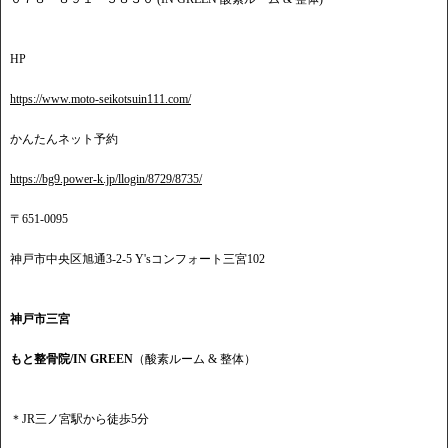
HP
https://www.moto-seikotsuin111.com/
かんたんネット予約
https://bg9.power-k.jp/llogin/8729/8735/
〒651-0095
神戸市中央区旭通3-2-5 Y'sコンフォート三宮102
神戸市三宮
もと整骨院/IN GREEN
（酸素ルーム & 整体）
＊JR三ノ宮駅から徒歩5分