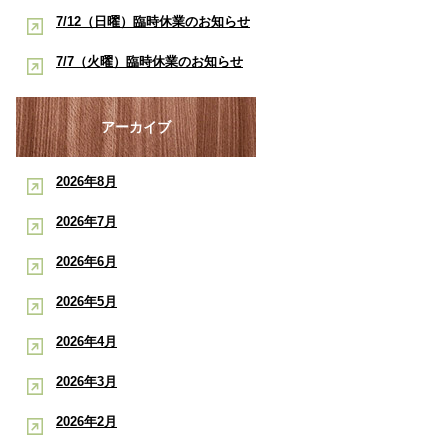
酸素ルーム・酸素カプセルで競技
早く治したい学生アスリートへ｜
7/12（日曜）臨時休業のお知らせ
ポート
復帰をサポート【後編】：もと整
酸素ルーム・酸素カプセルで競技
【神戸市三宮 もと整骨院】
7/7（火曜）臨時休業のお知らせ
骨院
復帰をサポート【前編】：もと整
【神戸市三宮 もと整骨院】
骨院
アーカイブ
2026年8月
2026年7月
2026年6月
2026年5月
2026年4月
2026年3月
2026年2月