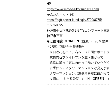
HP
https://www.moto-seikotsuin111.com/
かんたんネット予約
https://bg9.power-k.jp/llogin/8729/8735/
〒651-0095
神戸市中央区旭通3-2-5 Y’sコンフォート三宮
神戸市三宮
もと整骨院/IN GREEN
（酸素ルーム & 整体
＊JR三ノ宮駅から徒歩5分
東口改札を出て、右へ。（正面にポートラ
駅構内セブンイレブンを左へ曲がって
線路に沿って東に向かって歩いていただ
右手にシティタワーマンションが見えま
タワーマンション北東側角を右に曲がっ
左側に「 もと整骨院 / IN GREEN 
－－－－－－－－－－－－－－－－－－－