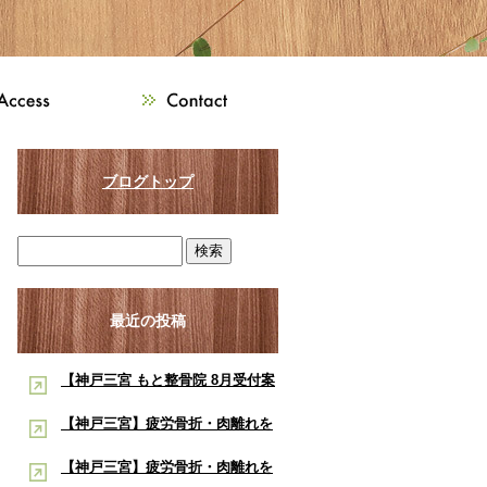
ブログトップ
最近の投稿
【神戸三宮 もと整骨院 8月受付案
内】8月は熱中症・交通事故・ス
【神戸三宮】疲労骨折・肉離れを
ポーツ障害に注意！酸素ルーム・
早く治したい学生アスリートへ｜
【神戸三宮】疲労骨折・肉離れを
酸素カプセルで夏の疲労回復をサ