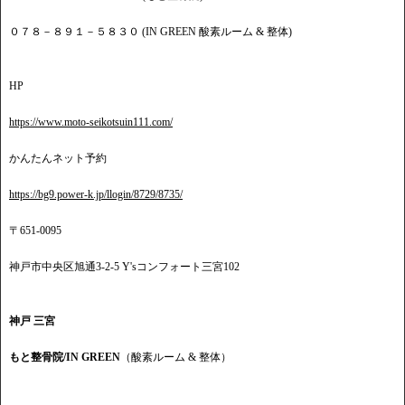
０７８－８９１－５８３０ (IN GREEN 酸素ルーム & 整体)
HP
https://www.moto-seikotsuin111.com/
かんたんネット予約
https://bg9.power-k.jp/llogin/8729/8735/
〒651-0095
神戸市中央区旭通3-2-5 Y'sコンフォート三宮102
神戸 三宮
もと整骨院/IN GREEN
（酸素ルーム & 整体）