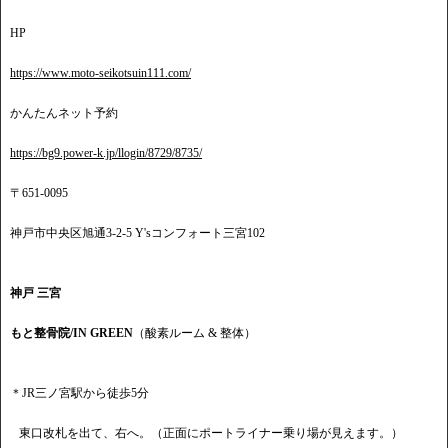
HP
https://www.moto-seikotsuin111.com/
かんたんネット予約
https://bg9.power-k.jp/llogin/8729/8735/
〒651-0095
神戸市中央区旭通3-2-5 Y'sコンフォート三宮102
神戸 三宮
もと整骨院/IN GREEN
（酸素ルーム & 整体）
＊JR三ノ宮駅から徒歩5分
東口改札を出て、右へ。（正面にポートライナー乗り場が見えます。）