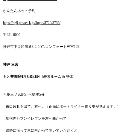
かんたんネット予約
https://bg9.power-k.jp/llogin/8729/8735/
〒651-0095
神戸市中央区旭通3-2-5 Y'sコンフォート三宮102
神戸 三宮
もと整骨院/IN GREEN
（酸素ルーム & 整体）
＊JR三ノ宮駅から徒歩5分
東口改札を出て、右へ。（正面にポートライナー乗り場が見えます。）
駅構内セブンイレブンを左へ曲がって
線路に沿って東に向かって歩いていただくと、