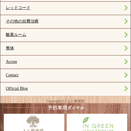
レッドコード
その他の自費治療
酸素ルーム
整体
Access
Contact
Official Blog
Copyright (C) もと整骨院