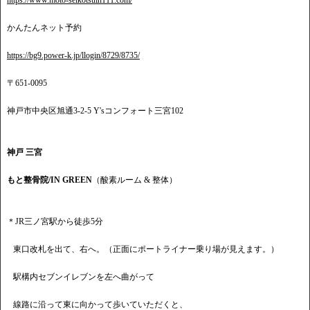
https://www.moto-seikotsuin111.com/
かんたんネット予約
https://bg9.power-k.jp/llogin/8729/8735/
〒651-0095
神戸市中央区旭通3-2-5 Y'sコンフォート三宮102
神戸 三宮
もと整骨院/IN GREEN
（酸素ルーム & 整体）
＊JR三ノ宮駅から徒歩5分
東口改札を出て、右へ。（正面にポートライナー乗り場が見えます。）
駅構内セブンイレブンを左へ曲がって
線路に沿って東に向かって歩いていただくと、