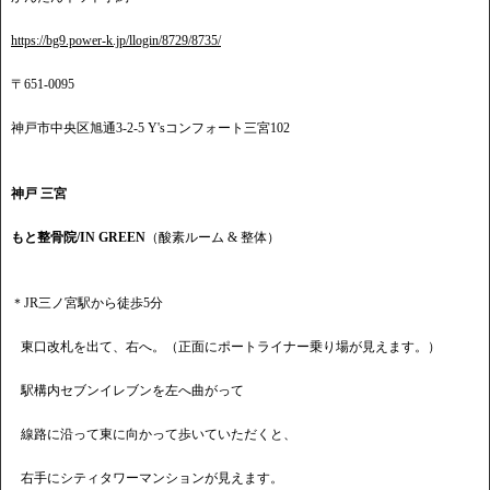
https://bg9.power-k.jp/llogin/8729/8735/
〒651-0095
神戸市中央区旭通3-2-5 Y'sコンフォート三宮102
神戸 三宮
もと整骨院/IN GREEN
（酸素ルーム & 整体）
＊JR三ノ宮駅から徒歩5分
東口改札を出て、右へ。（正面にポートライナー乗り場が見えます。）
駅構内セブンイレブンを左へ曲がって
線路に沿って東に向かって歩いていただくと、
右手にシティタワーマンションが見えます。