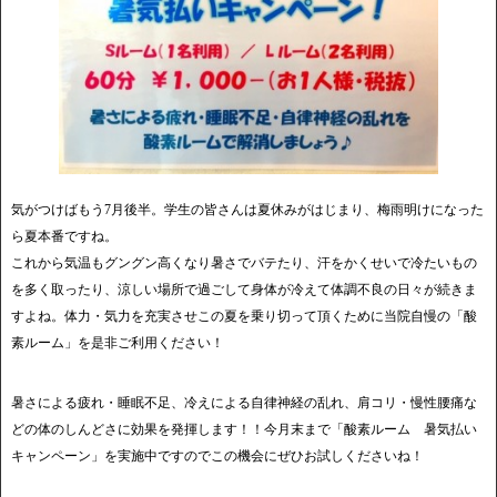
気がつけばもう7月後半。学生の皆さんは夏休みがはじまり、梅雨明けになった
ら夏本番ですね。
これから気温もグングン高くなり暑さでバテたり、汗をかくせいで冷たいもの
を多く取ったり、涼しい場所で過ごして身体が冷えて体調不良の日々が続きま
すよね。体力・気力を充実させこの夏を乗り切って頂くために当院自慢の「酸
素ルーム」を是非ご利用ください！
暑さによる疲れ・睡眠不足、冷えによる自律神経の乱れ、肩コリ・慢性腰痛な
どの体のしんどさに効果を発揮します！！今月末まで「酸素ルーム 暑気払い
キャンペーン」を実施中ですのでこの機会にぜひお試しくださいね！