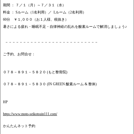
期間 ： ７／１（月）～７／３１（水）
料金 ： Sルーム（1名利用）／ Lルーム（2名利用）
60分 ￥１,０００（お１人様、税抜き）
暑さによる疲れ・睡眠不足・自律神経の乱れを酸素ルームで解消しましょう♪
－－－－－－－－－－－－－－－－－－－－－－－－－－
ご予約、お問合せ：
０７８－８９１－５８２０ (もと整骨院)
０７８－８９１－５８３０ (IN GREEN 酸素ルーム & 整体)
HP
https://www.moto-seikotsuin111.com/
かんたんネット予約