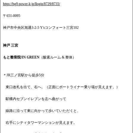
https://bg9.power-k.jp/llogin/8729/8735/
〒651-0095
神戸市中央区旭通3-2-5 Y'sコンフォート三宮102
神戸 三宮
もと整骨院/IN GREEN
（酸素ルーム & 整体）
＊JR三ノ宮駅から徒歩5分
東口改札を出て、右へ。（正面にポートライナー乗り場が見えます。）
駅構内セブンイレブンを左へ曲がって
線路に沿って東に向かって歩いていただくと、
右手にシティタワーマンションが見えます。