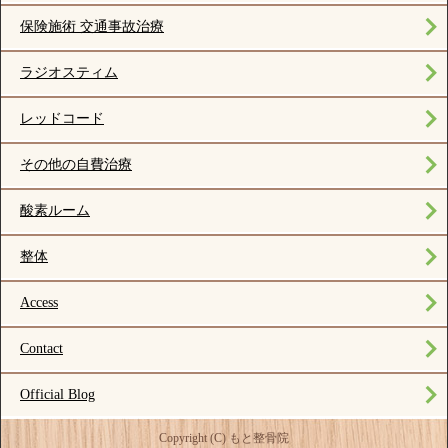
保険施術 交通事故治療
ラジオスティム
レッドコード
その他の自費治療
酸素ルーム
整体
Access
Contact
Official Blog
Copyright (C) もと整骨院