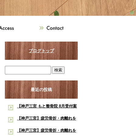
ブログトップ
最近の投稿
【神戸三宮 もと整骨院 8月受付案
内】8月は熱中症・交通事故・ス
【神戸三宮】疲労骨折・肉離れを
ポーツ障害に注意！酸素ルーム・
早く治したい学生アスリートへ｜
【神戸三宮】疲労骨折・肉離れを
酸素カプセルで夏の疲労回復をサ