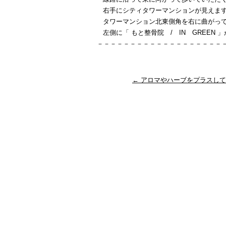
右手にシティタワーマンションが見えま
タワーマンション北東側角を右に曲がっ
左側に「 もと整骨院 / IN GREEN 
－－－－－－－－－－－－－－－－－－－
←
アロマやハーブをプラスして