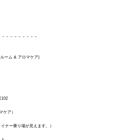
－－－－－－－－－－
素ルーム & アロマケア)
102
ロマケア）
イナー乗り場が見えます。）
くと、