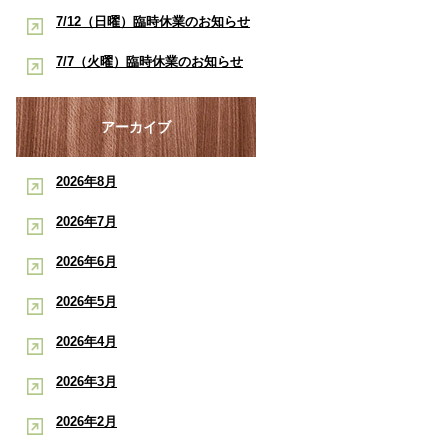
酸素ルーム・酸素カプセルで競技
早く治したい学生アスリートへ｜
7/12（日曜）臨時休業のお知らせ
ポート
復帰をサポート【後編】：もと整
酸素ルーム・酸素カプセルで競技
【神戸市三宮 もと整骨院】
7/7（火曜）臨時休業のお知らせ
骨院
復帰をサポート【前編】：もと整
【神戸市三宮 もと整骨院】
骨院
アーカイブ
2026年8月
2026年7月
2026年6月
2026年5月
2026年4月
2026年3月
2026年2月