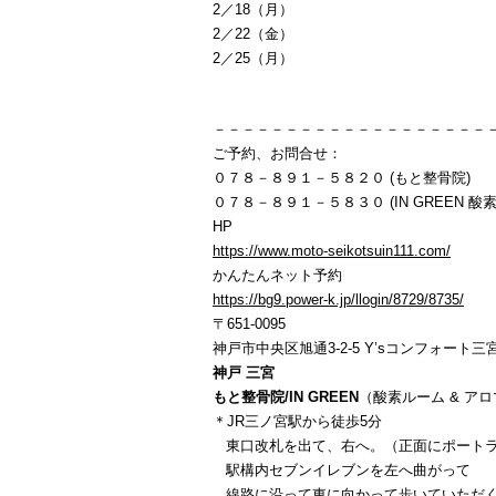
2／18（月）
2／22（金）
2／25（月）
－－－－－－－－－－－－－－－－－－－
ご予約、お問合せ：
０７８－８９１－５８２０ (もと整骨院)
０７８－８９１－５８３０ (IN GREEN 酸
HP
https://www.moto-seikotsuin111.com/
かんたんネット予約
https://bg9.power-k.jp/llogin/8729/8735/
〒651-0095
神戸市中央区旭通3-2-5 Y’sコンフォート三宮
神戸 三宮
もと整骨院/IN GREEN
（酸素ルーム & ア
＊JR三ノ宮駅から徒歩5分
東口改札を出て、右へ。（正面にポートラ
駅構内セブンイレブンを左へ曲がって
線路に沿って東に向かって歩いていただ