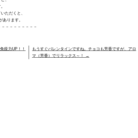
す。
ていただくと、
」があります。
－－－－－－－－－－
免疫力UP！！
もうすぐバレンタインですね。チョコも芳香ですが、アロ
マ（芳香）でリラックス～！
→