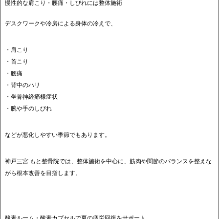
慢性的な肩こり・腰痛・しびれには整体施術
デスクワークや冷房による身体の冷えで、
・肩こり
・首こり
・腰痛
・背中のハリ
・坐骨神経痛様症状
・腕や手のしびれ
などが悪化しやすい季節でもあります。
神戸三宮 もと整骨院では、整体施術を中心に、筋肉や関節のバランスを整えな
がら根本改善を目指します。
酸素ルーム・酸素カプセルで夏の疲労回復をサポート