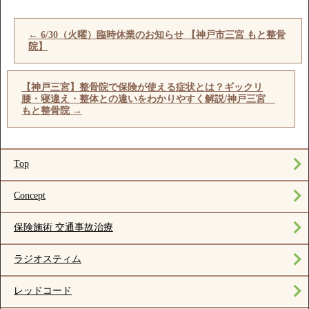
←
6/30（火曜）臨時休業のお知らせ 【神戸市三宮 もと整骨
院】
【神戸三宮】整骨院で保険が使える症状とは？ギックリ
腰・寝違え・整体との違いをわかりやすく解説/神戸三宮
もと整骨院
→
Top
Concept
保険施術 交通事故治療
ラジオスティム
レッドコード