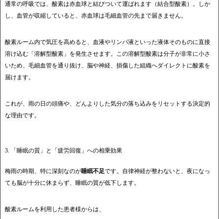
通常の呼吸では、酸素は赤血球と結びついて運ばれます（結合型酸素）。しか
し、血管が収縮していると、赤血球は毛細血管の先まで届きません。
酸素ルーム内で気圧を高めると、血液やリンパ液といった液体そのものに直接
溶け込む「溶解型酸素」を発生させます。この溶解型酸素は分子が非常に小さ
いため、毛細血管を通り抜け、脳や神経、損傷した組織へダイレクトに酸素を
届けます。
これが、雨の日の頭痛や、どんよりした気分の落ち込みをリセットする決定的
な理由です。
3. 「睡眠の質」と「疲労回復」への相乗効果
梅雨の時期、特に深刻なのが
睡眠不足
です。自律神経が整わないと、夜になっ
ても脳が十分に休まらず、睡眠の質が低下します。
酸素ルームを利用した患者様からは、