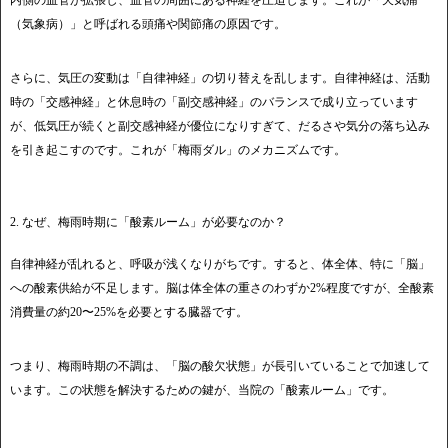
内側の血管が拡張し、血管の周囲にある神経を圧迫します。これが「天気痛
（気象病）」と呼ばれる頭痛や関節痛の原因です。
さらに、気圧の変動は「自律神経」の切り替えを乱します。自律神経は、活動
時の「交感神経」と休息時の「副交感神経」のバランスで成り立っています
が、低気圧が続くと副交感神経が優位になりすぎて、だるさや気分の落ち込み
を引き起こすのです。これが「梅雨ダル」のメカニズムです。
2. なぜ、梅雨時期に「酸素ルーム」が必要なのか？
自律神経が乱れると、呼吸が浅くなりがちです。すると、体全体、特に「脳」
への酸素供給が不足します。脳は体全体の重さのわずか2%程度ですが、全酸素
消費量の約20〜25%を必要とする臓器です。
つまり、梅雨時期の不調は、「脳の酸欠状態」が長引いていることで加速して
います。この状態を解決するための鍵が、当院の「酸素ルーム」です。