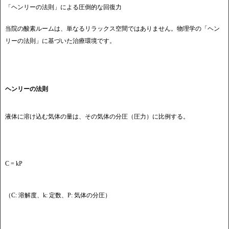
「ヘンリーの法則」による圧倒的な回復力
当院の酸素ルームは、単なるリラックス空間ではありません。物理学の「ヘン
リーの法則」に基づいた治療環境です。
ヘンリーの法則
液体に溶け込む気体の量は、その気体の分圧（圧力）に比例する。
C = kP
（C: 溶解度、k: 定数、P: 気体の分圧）