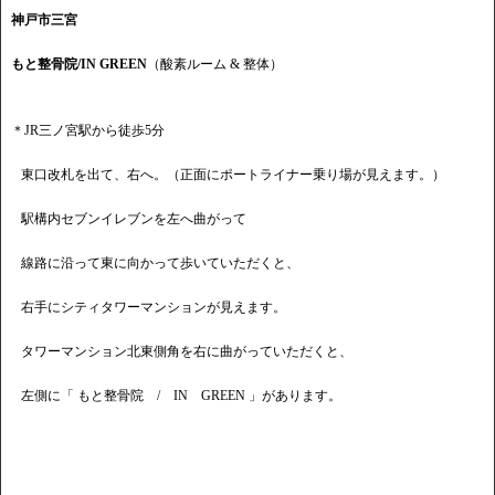
神戸市三宮
もと整骨院/IN GREEN
（酸素ルーム & 整体）
＊JR三ノ宮駅から徒歩5分
東口改札を出て、右へ。（正面にポートライナー乗り場が見えます。）
駅構内セブンイレブンを左へ曲がって
線路に沿って東に向かって歩いていただくと、
右手にシティタワーマンションが見えます。
タワーマンション北東側角を右に曲がっていただくと、
左側に「 もと整骨院 / IN GREEN 」があります。