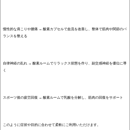
慢性的な肩こりや腰痛 → 酸素カプセルで血流を改善し、整体で筋肉や関節のバ
ランスを整える
自律神経の乱れ → 酸素ルームでリラックス状態を作り、副交感神経を優位に導
く
スポーツ後の疲労回復 → 酸素ルームで乳酸を分解し、筋肉の回復をサポート
このように症状や目的に合わせて柔軟にご利用いただけます。