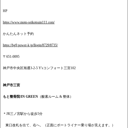
HP
https://www.moto-seikotsuin111.com/
かんたんネット予約
https://bg9.power-k.jp/llogin/8729/8735/
〒651-0095
神戸市中央区旭通3-2-5 Y'sコンフォート三宮102
神戸市三宮
もと整骨院/IN GREEN
（酸素ルーム & 整体）
＊JR三ノ宮駅から徒歩5分
東口改札を出て、右へ。（正面にポートライナー乗り場が見えます。）