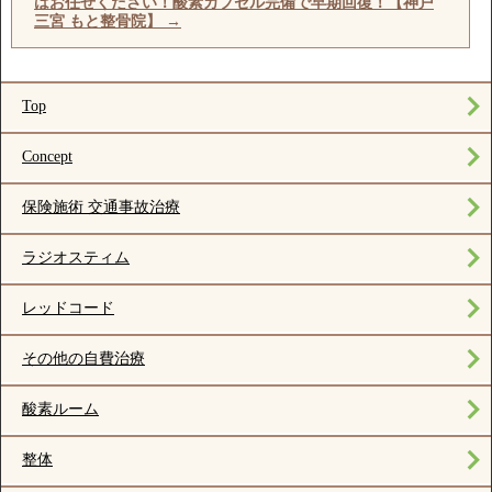
はお任せください！酸素カプセル完備で早期回復！【神戸
三宮 もと整骨院】
→
Top
Concept
保険施術 交通事故治療
ラジオスティム
レッドコード
その他の自費治療
酸素ルーム
整体