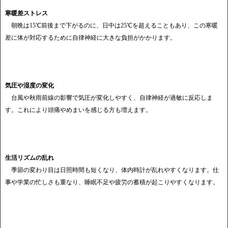
寒暖差ストレス
朝晩は15℃前後まで下がるのに、日中は25℃を超えることもあり、この寒暖
差に体が対応するために自律神経に大きな負担がかかります。
気圧や湿度の変化
台風や秋雨前線の影響で気圧が変化しやすく、自律神経が過敏に反応しま
す。これにより頭痛やめまいを感じる方も増えます。
生活リズムの乱れ
季節の変わり目は日照時間も短くなり、体内時計が乱れやすくなります。仕
事や学業の忙しさも重なり、睡眠不足や疲労の蓄積が起こりやすくなります。