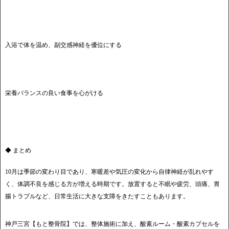
入浴で体を温め、副交感神経を優位にする
栄養バランスの良い食事を心がける
◆ まとめ
10月は季節の変わり目であり、寒暖差や気圧の変化から自律神経が乱れやす
く、体調不良を感じる方が増える時期です。放置すると不眠や疲労、頭痛、胃
腸トラブルなど、日常生活に大きな支障をきたすこともあります。
神戸三宮【もと整骨院】では、整体施術に加え、酸素ルーム・酸素カプセルを