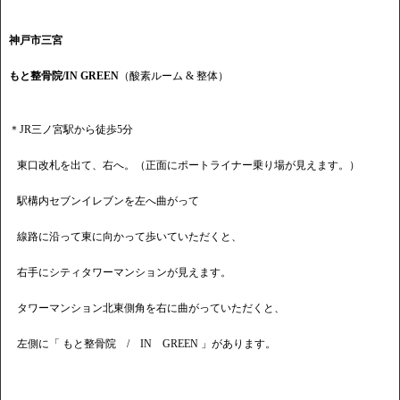
神戸市三宮
もと整骨院/IN GREEN
（酸素ルーム & 整体）
＊JR三ノ宮駅から徒歩5分
東口改札を出て、右へ。（正面にポートライナー乗り場が見えます。）
駅構内セブンイレブンを左へ曲がって
線路に沿って東に向かって歩いていただくと、
右手にシティタワーマンションが見えます。
タワーマンション北東側角を右に曲がっていただくと、
左側に「 もと整骨院 / IN GREEN 」があります。