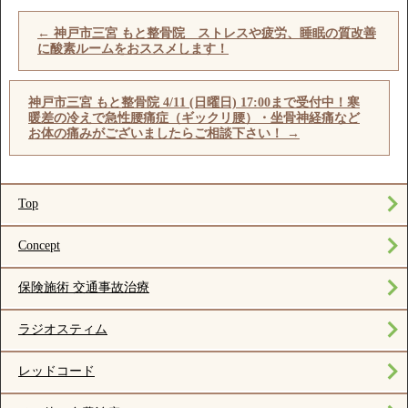
←
神戸市三宮 もと整骨院 ストレスや疲労、睡眠の質改善
に酸素ルームをおススメします！
神戸市三宮 もと整骨院 4/11 (日曜日) 17:00まで受付中！寒
暖差の冷えで急性腰痛症（ギックリ腰）・坐骨神経痛など
お体の痛みがございましたらご相談下さい！
→
Top
Concept
保険施術 交通事故治療
ラジオスティム
レッドコード