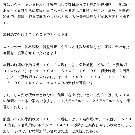
方はいらっしゃいませんか？安静にして数日経っても痛みや違和感、可動域が
あがらず日常生活に支障が出てらっしゃる方はご相談ください！また、朝晩の
冷えで、臀部～脚まで痛みやしびれを感じる坐骨神経痛などがある方も同様で
す。
本日の受付は１７：００までとなります。
ストレッチ、骨格調整（骨盤矯正）やラジオ波温熱療法など、症状に合わせた
施術をご提案させていただきます。
本日の施術の予約状況（１０：００現在）は、保険施術（初診）/ 自費施術
（４０分以上）は、１１：００・１５：００・１６：００、保険施術（２回目
～）／ 自費施術（３０分以内）は、１１：００・１１：３０・１４：００・
１５：００・１５：３０・１６：００の受付が可能です。
また、なんだか疲れがとれない、免疫力を上げたいといった方には、おススメ
の酸素ルームもご案内できます。（１人用のSルーム、２人用のLルームをご用
意しております。）
酸素ルームの予約状況（１０：００現在）は、１名利用のSルームは、１５：０
０以降、２名利用のLルームは、１４：００以降がご案内しやすい状況となって
おりますので、お時間お問い合わせの上、ご来院ください。