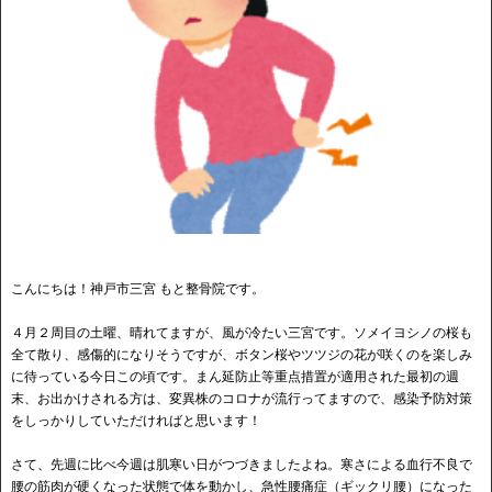
こんにちは！神戸市三宮 もと整骨院です。
４月２周目の土曜、晴れてますが、風が冷たい三宮です。ソメイヨシノの桜も
全て散り、感傷的になりそうですが、ボタン桜やツツジの花が咲くのを楽しみ
に待っている今日この頃です。まん延防止等重点措置が適用された最初の週
末、お出かけされる方は、変異株のコロナが流行ってますので、感染予防対策
をしっかりしていただければと思います！
さて、先週に比べ今週は肌寒い日がつづきましたよね。寒さによる血行不良で
腰の筋肉が硬くなった状態で体を動かし、急性腰痛症（ギックリ腰）になった